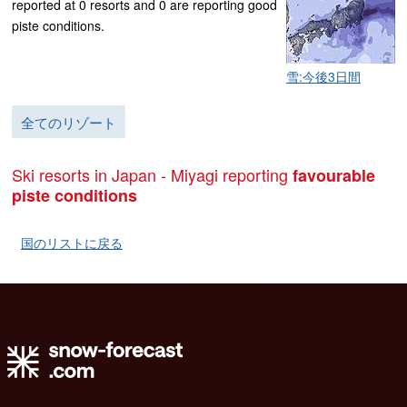
reported at 0 resorts and 0 are reporting good
piste conditions.
雪:今後3日間
全てのリゾート
Ski resorts in Japan - Miyagi reporting
favourable
piste conditions
国のリストに戻る