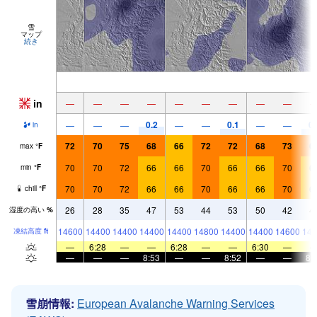
雪
マップ
続き
in
—
—
—
—
—
—
—
—
—
0.2
0.1
0.
—
—
—
—
—
—
—
in
72
70
75
68
66
72
72
68
73
6
max
°
F
70
70
72
66
66
70
66
66
70
6
min
°
F
70
70
72
66
66
70
66
66
70
6
chill
°
F
26
28
35
47
53
44
53
50
42
4
湿度の高い
%
14600
14400
14400
14400
14400
14800
14400
14400
14600
146
凍結高度
ft
—
6:28
—
—
6:28
—
—
6:30
—
—
—
—
8:53
—
—
8:52
—
—
8:
雪崩情報:
European Avalanche Warning Services