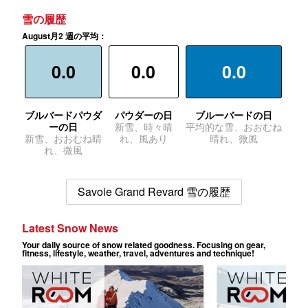
雪の履歴
August月2 週の平均：
0.0
0.0
0.0
ブルバードパウダ
パウダーの日
ブルーバードの日
ーの日
新雪、時々晴
平均的な雪、おおむね
新雪、おおむね晴
れ、風あり
晴れ、微風
れ、微風
Savoie Grand Revard 雪の履歴