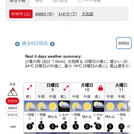
降雪予報
現在
雪の歴史
リゾート情報
5191
ft
(上)
4666
ft
(中)
4141
ft
(下)
天気図
過去6日
現在
時間別
Next 4 days weather summary:
少量の雨 (合計 7.0mm), 大抵降る 日曜日の夜に. 暖かい (最大
24°C 日曜日の午後に, 最小 19°C 日曜日の夜に). 風は通常微風
高度
日曜日
月曜日
火曜日
9
10
11
夜］
午前
午後
夜］
午前
午後
夜］
午前
午後
夜
5191
ft
4666
ft
一部曇
一部曇
にわか
一部曇
にわか
一部曇
に
4141
ft
晴れる
晴れる
晴れる
り
り
雨
り
雨
り
mph
5
5
5
5
5
0
5
5
5
5