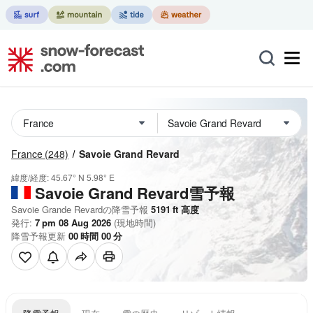
France
(248)
Savoie Grand Revard
緯度/経度:
45.67° N
5.98° E
Savoie Grand Revard雪予報
Savoie Grande Revardの降雪予報
5191
ft
高度
発行:
7 pm 08 Aug 2026
(現地時間)
降雪予報更新
00
時間
00
分