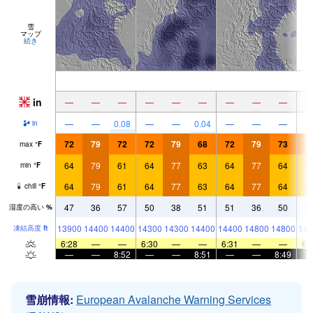
雪
マップ
続き
in
—
—
—
—
—
—
—
—
—
—
—
0.08
—
—
0.04
—
—
—
in
72
79
72
72
79
68
72
79
73
7
max
°
F
64
79
61
64
77
63
64
77
64
6
min
°
F
64
79
61
64
77
63
64
77
64
6
chill
°
F
47
36
57
50
38
51
51
36
50
4
湿度の高い
%
13900
14400
14400
14300
14300
14400
14400
14800
14800
148
凍結高度
ft
6:28
—
—
6:30
—
—
6:31
—
—
6:
—
—
8:52
—
—
8:51
—
—
8:49
雪崩情報:
European Avalanche Warning Services