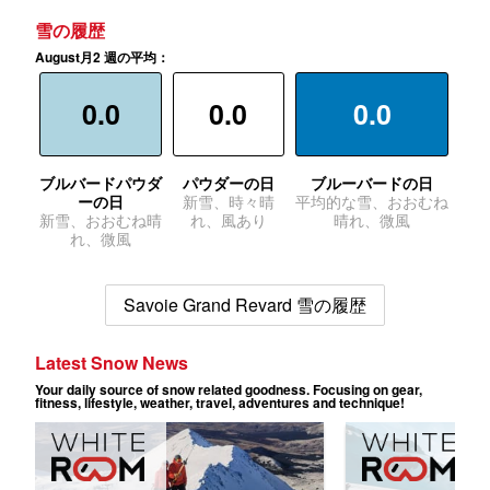
雪の履歴
August月2 週の平均：
0.0
0.0
0.0
ブルバードパウダ
パウダーの日
ブルーバードの日
ーの日
新雪、時々晴
平均的な雪、おおむね
新雪、おおむね晴
れ、風あり
晴れ、微風
れ、微風
Savoie Grand Revard 雪の履歴