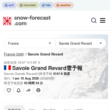
France
(248)
Savoie Grand Revard
緯度/経度:
45.67° N
5.98° E
Savoie Grand Revard雪予報
Savoie Grande Revardの降雪予報
4141
ft
高度
発行:
1 am 10 Aug 2026
(現地時間)
降雪予報更新
03
時間
54
分