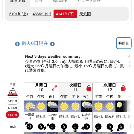
降雪予報
現在
雪の歴史
リゾート情報
5191
ft
(上)
4666
ft
(中)
4141
ft
(下)
天気図
過去6日
現在
時間別
Next 3 days weather summary:
4 
少量の雨 (合計 3.0mm), 大抵降る 月曜日の夜に. 暖かい
大
(最大 26°C 月曜日の午後に, 最小 16°C 月曜日の夜に). 風
1
は通常微風.
高度
月曜日
火曜日
水曜日
10
11
12
午前
午後
夜］
午前
午後
夜］
午前
午後
夜］
午
5191
ft
4666
ft
一部曇
にわか
にわか
4141
ft
晴れる
晴れる
晴れる
晴れる
晴れる
晴れる
晴
り
雨
雨
mph
0
5
5
5
5
5
5
5
5
5