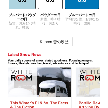
ブルバードパウダ
パウダーの日
ブルーバードの日
ーの日
新雪、時々晴
平均的な雪、おおむね
新雪、おおむね晴
れ、風あり
晴れ、微風
れ、微風
Kupres 雪の履歴