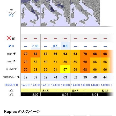
雪
マップ
続き
in
—
—
—
—
—
—
—
—
—
0.1
0.5
—
0.08
—
—
—
—
—
in
70
68
63
66
63
63
70
68
68
7
max
°
F
70
63
59
61
59
59
68
66
66
7
min
°
F
70
63
59
61
57
59
68
66
66
7
chill
°
F
39
59
62
74
63
52
39
48
44
3
湿度の高い
%
14600
14100
14100
14100
14300
14400
14600
14600
14300
153
凍結高度
ft
—
—
5:45
—
—
5:46
—
—
5:48
—
8:07
—
—
8:06
—
—
8:04
—
Kupres の人気ページ