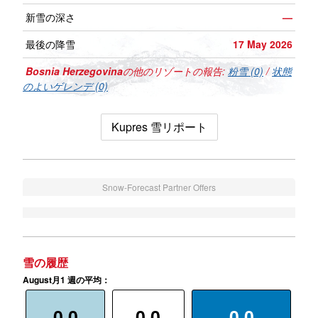
新雪の深さ
—
最後の降雪
17 May 2026
Bosnia Herzegovina
の他のリゾートの報告:
粉雪 (0)
/
状態
のよいゲレンデ (0)
Kupres 雪リポート
Snow-Forecast Partner Offers
雪の履歴
August月1 週の平均：
0.0
0.0
0.0