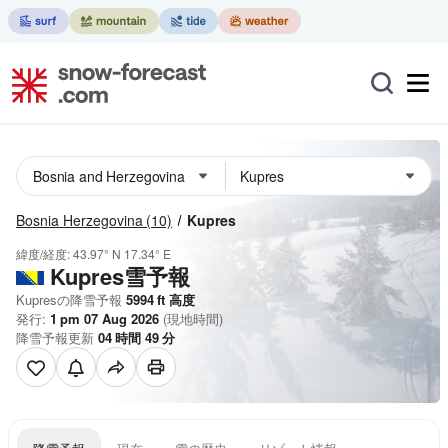
Bosnia Herzegovina
(10)
Kupres
緯度/経度:
43.97° N
17.34° E
Kupres雪予報
Kupresの降雪予報
5994
ft
高度
発行:
1 pm 07 Aug 2026
(現地時間)
降雪予報更新
04
時間
49
分