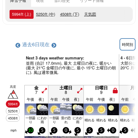
降雪予報
現在
雪の歴史
リゾート情報
5994
ft
(上)
5250
ft
(中)
4508
ft
(下)
天気図
過去6日
現在
時間別
Next 3 days weather summary:
4 - 6日
並雨 (合計 17.0mm), 最大 土曜日の夜に. 暖かい
大部分は乾
(最大 21°C 金曜日の午後に, 最小 15°C 土曜日の朝
20°C 
に). 風は通常微風.
高度
金
土曜日
日曜日
月
7
8
9
1
午後
夜］
午前
午後
夜］
午前
午後
夜］
午前
午
5994
ft
5250
ft
一部曇
にわか
一部曇
雷の恐
にわか
4508
ft
晴れる
晴れる
晴れる
晴れる
晴
り
雨
り
れ
雨
mph
10
5
5
0
5
5
5
0
5
5