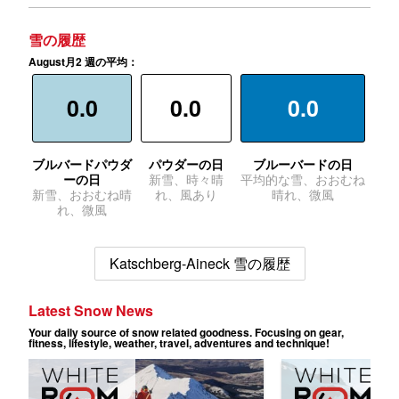
雪の履歴
August月2 週の平均：
0.0
0.0
0.0
ブルバードパウダ
パウダーの日
ブルーバードの日
ーの日
新雪、時々晴
平均的な雪、おおむね
新雪、おおむね晴
れ、風あり
晴れ、微風
れ、微風
Katschberg-Aineck 雪の履歴