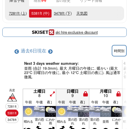
降雪予報
現在
雪の歴史
リゾート情報
7281
ft
(上)
5381
ft
(中)
3478
ft
(下)
天気図
ski hire exclusive discount
過去6日
現在
時間別
Next 3 days weather summary:
4 
並雨 (合計 19.0mm), 最大 月曜日の午後に. 暖かい (最大
豪雨
23°C 日曜日の午後に, 最小 12°C 土曜日の夜に). 風は通常
大 
微風.
常
高度
土曜日
日曜日
月曜日
8
9
10
午前
午後
夜］
午前
午後
夜］
午前
午後
夜］
午
7281
ft
5381
ft
雷の恐
にわか
雷の恐
雷の恐
雷の恐
にわか
3478
ft
晴れる
晴れる
並雨
晴
れ
雨
れ
れ
れ
雨