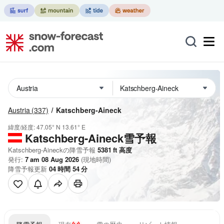
Austria
(337)
Katschberg-Aineck
緯度/経度:
47.05° N
13.61° E
Katschberg-Aineck雪予報
Katschberg-Aineckの降雪予報
5381
ft
高度
発行:
7 am 08 Aug 2026
(現地時間)
降雪予報更新
04
時間
54
分