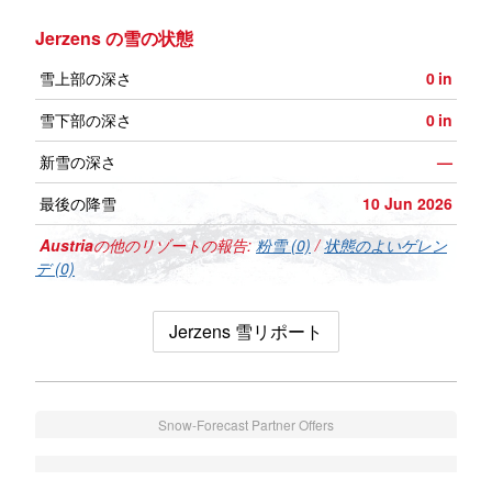
Jerzens の雪の状態
雪上部の深さ
0
in
雪下部の深さ
0
in
新雪の深さ
—
最後の降雪
10 Jun 2026
Austria
の他のリゾートの報告:
粉雪 (0)
/
状態のよいゲレン
デ (0)
Jerzens 雪リポート
Snow-Forecast Partner Offers