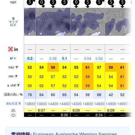
mph
5
0
5
5
0
5
5
5
5
5
雪
マップ
続き
in
—
—
—
—
—
—
—
—
—
0.2
0.1
—
0.08
—
0.04
0.08
—
—
in
52
54
59
54
55
61
57
59
61
5
max
°
F
50
52
57
52
52
59
54
54
61
5
min
°
F
50
52
57
52
52
59
54
54
61
5
chill
°
F
76
64
60
65
54
56
68
42
52
5
湿度の高い
%
13800
13600
14400
14400
14300
14800
14800
14900
14900
148
凍結高度
ft
—
6:07
—
—
6:09
—
—
6:09
—
—
—
—
8:36
—
—
8:34
—
—
8:
雪崩情報:
European Avalanche Warning Services