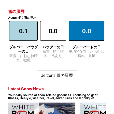
雪の履歴
August月2 週の平均：
0.1
0.0
0.0
ブルバードパウダ
パウダーの日
ブルーバードの日
ーの日
新雪、時々晴
平均的な雪、おおむね
新雪、おおむね晴
れ、風あり
晴れ、微風
れ、微風
Jerzens 雪の履歴