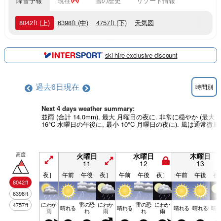
降雪予報
現在
雪の歴史
リゾート情報
8042
ft
(上)
6398
ft
(中)
4757
ft
(下)
天気図
ski hire exclusive discount
過去6日
現在
時間別
Next 4 days weather summary:
並雨 (合計 14.0mm), 最大 月曜日の夜に. 非常に穏やか (最大
16°C 水曜日の午後に, 最小 10°C 月曜日の夜に). 風は通常微風
高度
火曜日
水曜日
木曜日
11
12
13
夜］
午前
午後
夜］
午前
午後
夜］
午前
午後
夜
8042
ft
6398
ft
にわか
雷の恐
にわか
雷の恐
にわか
4757
ft
晴れる
晴れる
晴れる
晴れる
晴
雨
れ
雨
れ
雨