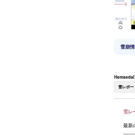
3000ft
海の水位
雪崩情
Hemsed
雪レポー
雪レ
最新の