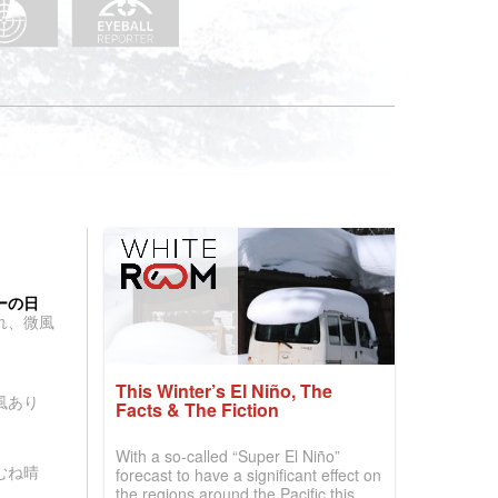
ーの日
れ、微風
This Winter’s El Niño, The
風あり
Facts & The Fiction
With a so-called “Super El Niño”
むね晴
forecast to have a significant effect on
the regions around the Pacific this