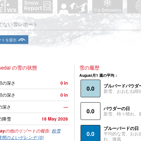
でない雪レポート
ートを提出
sedal の雪の状態
雪の履歴
August月1 週の平均：
部の深さ
0
in
ブルバードパウダ
0.0
新雪、おおむね晴
部の深さ
0
in
の深さ
—
パウダーの日
0.0
新雪、時々晴れ、
の降雪
18 May 2026
ブルーバードの日
ay
の他のリゾートの報告:
粉雪
0.0
平均的な雪、おお
状態のよいゲレンデ (0)
れ、微風