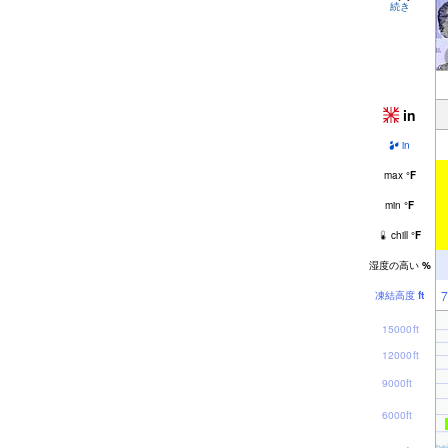
続き
in
in
max
°
F
min
°
F
chill
°
F
湿度の高い
%
7
凍結高度
ft
15000ft
12000ft
9000ft
6000ft