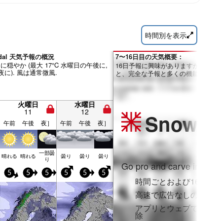
時間別を表示
edal 天気予報の概況
7〜16日目の天気概要：
に穏やか (最大 17°C 水曜日の午後に,
16日予報に興味がありますか？Pro
夜に). 風は通常微風.
と、完全な予報と多くの機能を利用
火曜日
水曜日
11
12
Snow
Pr
午前
午後
夜］
午前
午後
夜］
一部曇
晴れる
晴れる
曇り
曇り
曇り
り
Go pro and carve into:
5
5
5
5
5
5
時間ごとおよび16日間
高速で広告なしのブラ
アプリとウェブでフル
除