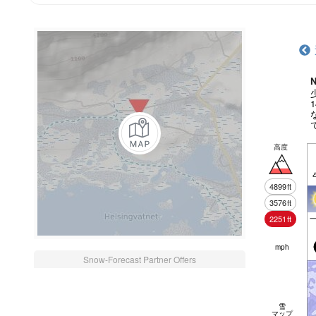
N
高度
4899
ft
3576
ft
2251
ft
mph
Snow-Forecast Partner Offers
雪
マップ