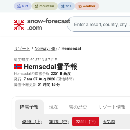
リゾート
Norway
(48)
Hemsedal
緯度/経度:
60.87° N
8.71° E
Hemsedal雪予報
Hemsedalの降雪予報
2251
ft
高度
発行:
7 am 07 Aug 2026
(現地時間)
降雪予報更新
01
時間
15
分
降雪予報
現在
雪の歴史
リゾート情報
4899
ft
(上)
3576
ft
(中)
2251
ft
(下)
天気図