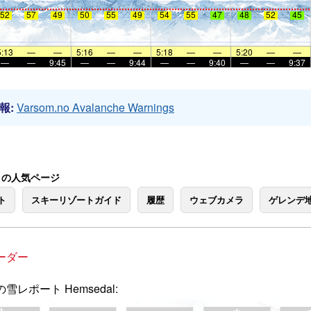
52
57
49
50
55
49
54
55
47
48
52
45
5:13
—
—
5:16
—
—
5:18
—
—
5:20
—
—
—
—
9:45
—
—
9:44
—
—
9:40
—
—
9:37
報:
Varsom.no Avalanche Warnings
al の人気ページ
ト
スキーリゾートガイド
履歴
ウェブカメラ
ゲレンデ
ーダー
雪レポート Hemsedal: