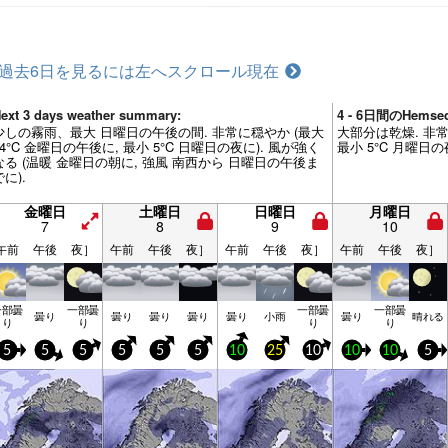
過去6日を見るには左へスクロール
現在
ext 3 days weather summary:
4 - 6日間のHems
少しの霧雨、最大 日曜日の午後の間. 非常に穏やか (最大
大部分は乾燥. 非常
14°C 金曜日の午後に, 最小 5°C 日曜日の夜に). 風が強く
最小 5°C 月曜日の
なる (温暖 金曜日の朝に, 強風 南西から 日曜日の午後ま
でに).
金曜日
土曜日
日曜日
月曜日
7
8
9
10
午前
午後
夜］
午前
午後
夜］
午前
午後
夜］
午前
午後
夜］
一部曇
一部曇
一部曇
一部曇
曇り
曇り
曇り
曇り
曇り
小雨
曇り
晴れる
り
り
り
り
5
5
5
5
5
5
10
25
10
10
10
5