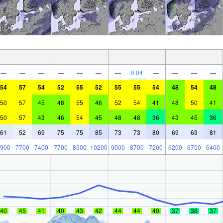
—
—
—
—
—
—
—
—
—
—
—
—
—
—
—
—
—
—
—
0.04
—
—
—
—
54
57
54
52
55
52
55
55
54
48
54
48
50
57
45
48
55
46
52
54
41
48
50
41
50
57
43
46
54
45
48
48
36
43
45
36
61
52
69
75
75
85
73
73
80
69
63
81
900
7700
7400
7700
8500
10200
9000
8700
7200
6200
6700
6400
40
45
41
40
43
42
44
44
40
37
38
37