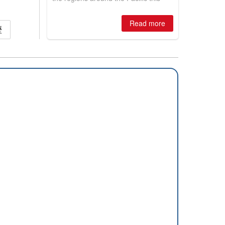
winter, the question skiers are asking
is simple: book now or wait, and
Read more
where are the best odds?
歴