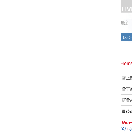
最新
レポ
Hem
雪上
雪下
新雪
最後
Norw
(0)
/