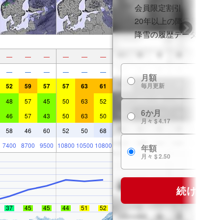
会員限定割引
20年以上の降雪履歴
降雪の履歴データ
—
—
—
—
—
—
—
—
—
—
—
—
月額
毎月更新
52
59
57
57
63
61
48
57
45
50
63
52
6か月
46
57
43
50
63
50
月々 $ 4.17
58
46
60
52
50
68
7400
8700
9500
10800
10500
10800
年額
月々 $ 2.50
続ける
37
45
45
44
51
52