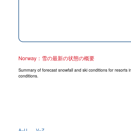
Norway：雪の最新の状態の概要
Summary of forecast snowfall and ski conditions for resorts i
conditions.
A–U
V–Z