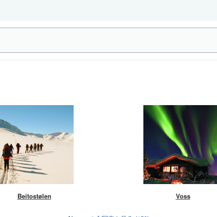
Beitostølen
Voss