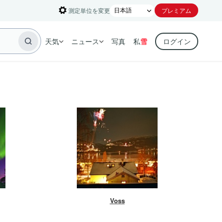
測定単位を変更
プレミアム
天気
ニュース
写真
私
雪
ログイン
Voss