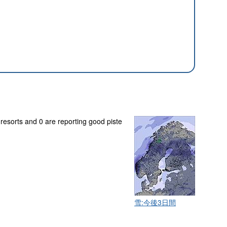
 resorts and 0 are reporting good piste
雪:今後3日間