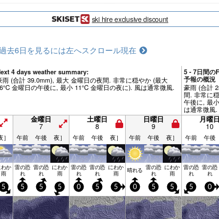
ski hire exclusive discount
過去6日を見るには左へスクロール
現在
ext 4 days weather summary:
5 - 7日間のFo
予報の概況
豪雨 (合計 39.0mm), 最大 金曜日の夜間. 非常に穏やか (最大
16°C 金曜日の午後に, 最小 11°C 金曜日の夜に). 風は通常微風.
豪雨 (合計 
間. 非常に穏
午後に, 最小
は通常微風.
金曜日
土曜日
日曜日
月曜
7
8
9
10
夜］
午前
午後
夜］
午前
午後
夜］
午前
午後
夜］
午前
午後
にわか
雷の恐
雷の恐
にわか
雷の恐
雷の恐
にわか
雷の恐
にわか
雷の恐
雷の恐
晴れる
雨
れ
れ
雨
れ
れ
雨
れ
雨
れ
れ
5
5
5
5
0
5
5
0
5
5
5
0