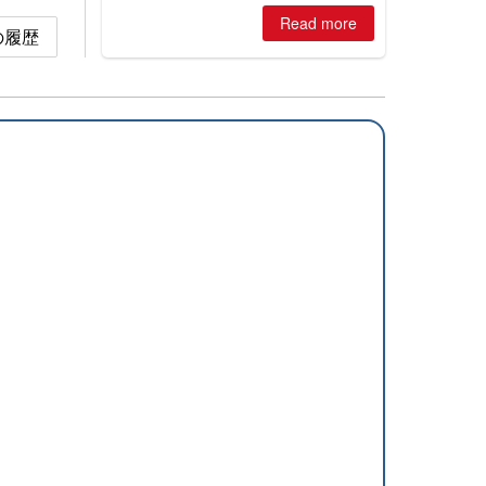
is simple: book now or wait, and
Read more
where are the best odds?
 雪の履歴