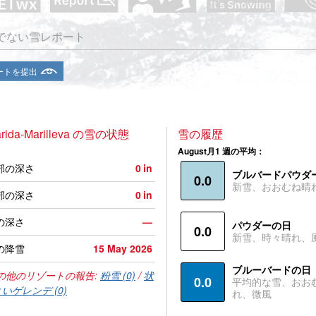
でない雪レポート
ートを提出
arida-Marilleva の雪の状態
雪の履歴
August月1 週の平均：
部の深さ
0
in
ブルバードパウダ
0.0
新雪、おおむね晴
部の深さ
0
in
の深さ
—
パウダーの日
0.0
新雪、時々晴れ、
の降雪
15 May 2026
ブルーバードの日
の他のリゾートの報告:
粉雪 (0)
/
状
0.0
平均的な雪、おお
いゲレンデ (0)
れ、微風