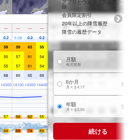
アプリとウェブでフルアクセスを
除
会員限定割引
20年以上の降雪履歴
—
—
—
—
降雪の履歴データ
0.2
0.2
0.2
0.08
59
59
63
55
55
57
61
54
月額
$ 7.99
毎月更新
55
57
61
54
68
60
65
69
6か月
$ 24.99
14300
14100
14300
14400
月々 $ 4.17
年額
$ 29.99
月々 $ 2.50
57
58
62
55
続ける
64
68
74
60