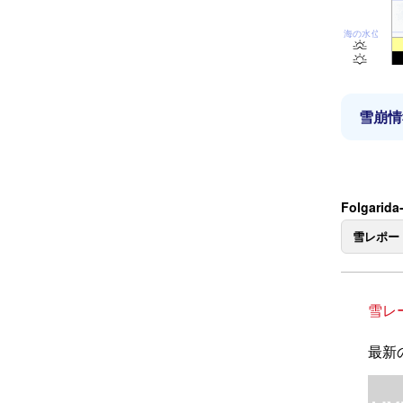
海の水位
雪崩情
Folgarid
雪レポー
雪レ
最新の雪