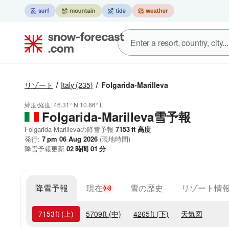
リゾート
Italy
(235)
Folgarida-Marilleva
緯度/経度:
46.31° N
10.86° E
Folgarida-Marilleva雪予報
Folgarida-Marillevaの降雪予報
7153
ft
高度
発行:
7 pm 06 Aug 2026
(現地時間)
降雪予報更新
02
時間
01
分
降雪予報
現在
雪の歴史
リゾート情
7153
ft
(上)
5709
ft
(中)
4265
ft
(下)
天気図