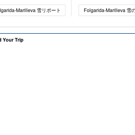
lgarida-Marilleva 雪リポート
Folgarida-Marilleva
d Your Trip