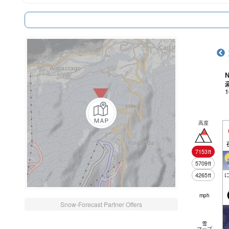
N
高度
7153
ft
5709
ft
4265
ft
mph
Snow-Forecast Partner Offers
雪
マップ