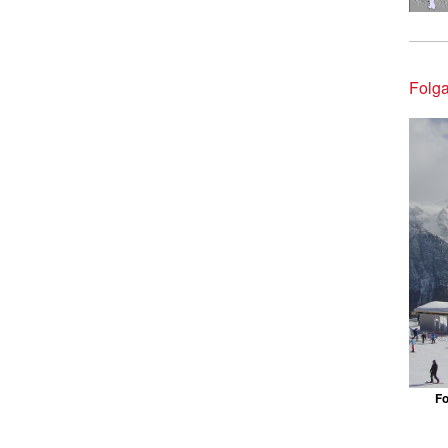
Folg
Fo