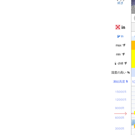
続き
in
in
max
°
F
min
°
F
chill
°
F
湿度の高い
%
1
凍結高度
ft
15000ft
12000ft
9000ft
6000ft
3000ft