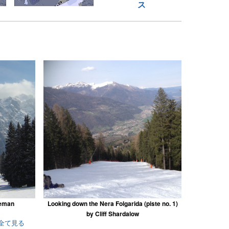
ス
seman
Looking down the Nera Folgarida (piste no. 1)
by Cliff Shardalow
5)を全て見る