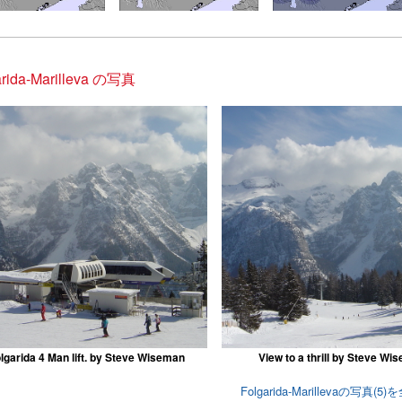
arida-Marilleva の写真
lgarida 4 Man lift. by Steve Wiseman
View to a thrill by Steve Wi
Folgarida-Marillevaの写真(