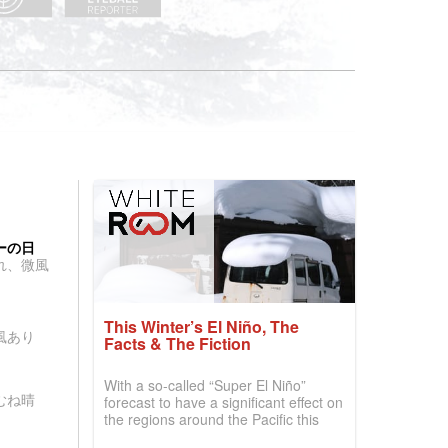
ーの日
れ、微風
This Winter’s El Niño, The
風あり
Facts & The Fiction
With a so-called “Super El Niño”
むね晴
forecast to have a significant effect on
the regions around the Pacific this
winter, the question skiers are asking