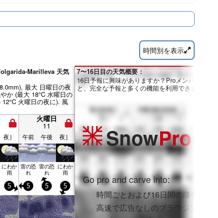
時間別を表示
lgarida-Marilleva 天気
7〜16日目の天気概要：
16日予報に興味がありますか？Proメンバーにな
28.0mm), 最大 日曜日の夜
と、完全な予報と多くの機能を利用できます。
やか (最大 18°C 水曜日の
 12°C 火曜日の夜に). 風
日
火曜日
11
Snow
Pro
夜］
午前
午後
夜］
にわか
雷の恐
雷の恐
にわか
雨
れ
れ
雨
Go pro and carve into:
5
5
5
5
時間ごとおよび16日間の降雪予報
高速で広告なしのブラウジング