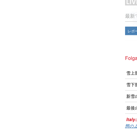
最新
レポ
Folg
雪上
雪下
新雪
最後
Italy
態のよ