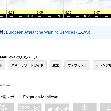
—
6:03
—
—
6:05
—
—
6:05
—
—
6:07
—
—
—
—
8:38
—
—
8:37
—
—
8:36
—
—
報:
European Avalanche Warning Services (EAWS)
a-Marilleva の人気ページ
ト
スキーリゾートガイド
履歴
ウェブカメラ
ゲレンデ
ーダー
レポート Folgarida-Marilleva: