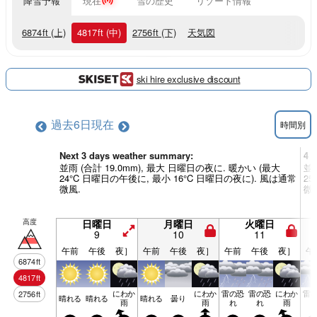
降雪予報
現在
雪の歴史
リゾート情報
6874
ft
(上)
4817
ft
(中)
2756
ft
(下)
天気図
ski hire exclusive discount
過去6日
現在
時間別
Next 3 days weather summary:
4 
並雨 (合計 19.0mm), 最大 日曜日の夜に. 暖かい (最大
並雨
24°C 日曜日の午後に, 最小 16°C 日曜日の夜に). 風は通常
2
微風.
微
高度
日曜日
月曜日
火曜日
9
10
11
午前
午後
夜］
午前
午後
夜］
午前
午後
夜］
午
6874
ft
4817
ft
にわか
にわか
雷の恐
雷の恐
にわか
雷
2756
ft
晴れる
晴れる
晴れる
曇り
雨
雨
れ
れ
雨