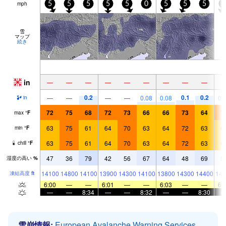
mph
5
5
5
5
5
0
5
5
5
5
雪
マップ
続き
in
—
—
—
—
—
—
—
—
—
0.2
0.1
0.2
—
—
—
—
0.08
0.08
0.
in
72
75
68
72
73
66
66
73
64
7
max
°
F
63
75
61
64
70
63
64
72
63
6
min
°
F
63
75
61
64
70
63
64
72
63
6
chill
°
F
47
36
79
42
56
67
64
48
69
5
湿度の高い
%
14100
14800
14100
13900
14300
14100
13800
14300
14400
143
凍結高度
ft
6:00
—
—
6:01
—
—
6:03
—
—
6:
—
—
8:34
—
—
8:32
—
—
8:30
雪崩情報:
European Avalanche Warning Services