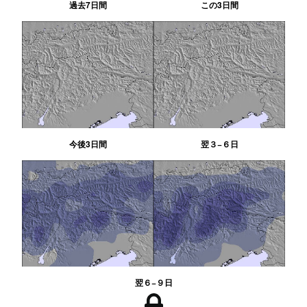
過去7日間
この3日間
今後3日間
翌３−６日
翌６−９日