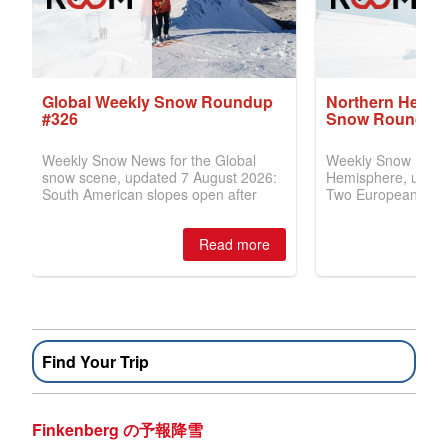
Find Your Trip
Finkenberg の予報降雪