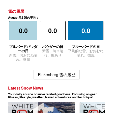
雪の履歴
August月2 週の平均：
0.0
0.0
0.0
ブルバードパウダ
パウダーの日
ブルーバードの日
ーの日
新雪、時々晴
平均的な雪、おおむね
新雪、おおむね晴
れ、風あり
晴れ、微風
れ、微風
Finkenberg 雪の履歴