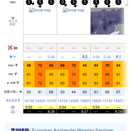
mph
5
5
5
0
5
5
5
5
5
5
雪
マップ
続き
in
—
—
—
—
—
—
—
—
—
0.2
0.1
—
—
0.08
—
—
0.04
0.08
in
66
72
68
68
72
64
64
70
64
6
max
°
F
61
72
59
63
72
63
63
68
61
6
min
°
F
61
72
59
63
72
63
63
68
61
6
chill
°
F
52
41
68
53
44
63
61
56
67
6
湿度の高い
%
14100
14400
14100
14100
14300
13800
13800
14100
14400
141
凍結高度
ft
5:52
—
—
5:54
—
—
5:54
—
—
5:
—
—
8:28
—
—
8:27
—
—
8:24
雪崩情報:
European Avalanche Warning Services