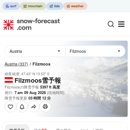
Austria
(337)
Filzmoos
緯度/経度:
47.43° N
13.52° E
Filzmoos雪予報
Filzmoosの降雪予報
5397
ft
高度
発行:
7 am 09 Aug 2026
(現地時間)
降雪予報更新
03
時間
12
分