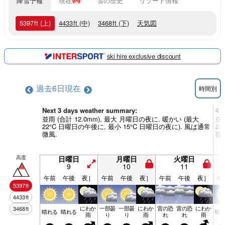
降雪予報
現在
雪の歴史
リゾート情報
5397
ft
(上)
4433
ft
(中)
3468
ft
(下)
天気図
ski hire exclusive discount
過去6日
現在
時間別
Next 3 days weather summary:
4 
並雨 (合計 12.0mm), 最大 月曜日の夜に. 暖かい (最大
並雨
22°C 日曜日の午後に, 最小 15°C 日曜日の夜に). 風は通常
2
微風.
微
高度
日曜日
月曜日
火曜日
9
10
11
午前
午後
夜］
午前
午後
夜］
午前
午後
夜］
午
5397
ft
4433
ft
にわか
一部曇
一部曇
にわか
雷の恐
雷の恐
にわか
3468
ft
晴れる
晴れる
晴
雨
り
り
雨
れ
れ
雨