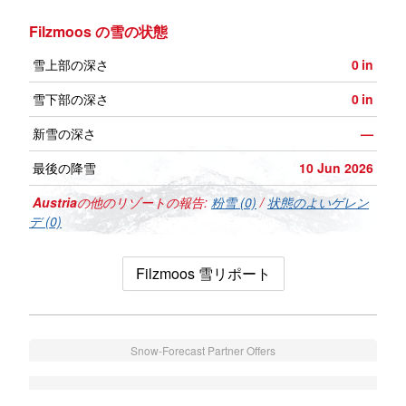
Filzmoos の雪の状態
雪上部の深さ
0
in
雪下部の深さ
0
in
新雪の深さ
—
最後の降雪
10 Jun 2026
Austria
の他のリゾートの報告:
粉雪 (0)
/
状態のよいゲレン
デ (0)
Filzmoos 雪リポート
Snow-Forecast Partner Offers