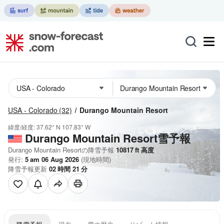
USA - Colorado
(32)
Durango Mountain Resort
緯度/経度:
37.62° N
107.83° W
Durango Mountain Resort雪予報
Durango Mountain Resortの降雪予報
10817
ft
高度
発行:
5 am 06 Aug 2026
(現地時間)
降雪予報更新
02
時間
21
分