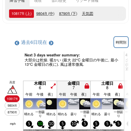
降雪予報
現在
雪の歴史
リゾート情報
10817
ft
(上)
9804
ft
(中)
8790
ft
(下)
天気図
過去6日
現在
時間別
Next 3 days weather summary:
4 
大部分は乾燥. 暖かい (最大 22°C 金曜日の午後に, 最小
少
13°C 金曜日の夜に). 風は通常微風.
(最
通
高度
木曜日
金曜日
土曜日
6
7
8
午前
午後
夜］
午前
午後
夜］
午前
午後
夜］
午
10817
ft
9804
ft
一部曇
一部曇
一部曇
一
8790
ft
晴れる
晴れる
晴れる
曇り
晴れる
曇り
り
り
り
mph
5
10
10
5
10
5
5
5
5
5