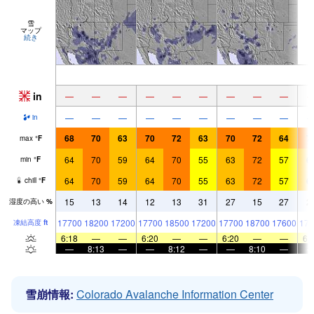
雪
マップ
続き
in
—
—
—
—
—
—
—
—
—
—
—
—
—
—
—
—
—
—
in
68
70
63
70
72
63
70
72
64
7
max
°
F
64
70
59
64
70
55
63
72
57
6
min
°
F
64
70
59
64
70
55
63
72
57
6
chill
°
F
15
13
14
12
13
31
27
15
27
2
湿度の高い
%
17700
18200
17200
17700
18500
17200
17700
18700
17600
179
凍結高度
ft
6:18
—
—
6:20
—
—
6:20
—
—
6:
—
8:13
—
—
8:12
—
—
8:10
—
雪崩情報:
Colorado Avalanche Information Center