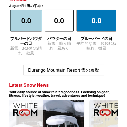
August月1 週の平均：
0.0
0.0
0.0
ブルバードパウダ
パウダーの日
ブルーバードの日
ーの日
新雪、時々晴
平均的な雪、おおむね
新雪、おおむね晴
れ、風あり
晴れ、微風
れ、微風
Durango Mountain Resort 雪の履歴