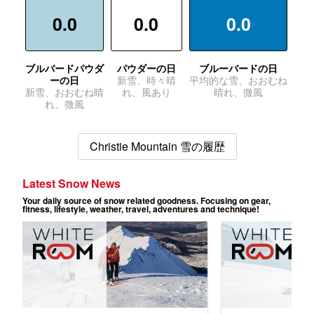
0.0
0.0
0.0
ブルバードパウダ
パウダーの日
ブルーバードの日
ーの日
新雪、時々晴
平均的な雪、おおむね
新雪、おおむね晴
れ、風あり
晴れ、微風
れ、微風
Christie Mountain 雪の履歴