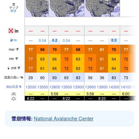
雪
マップ
続き
in
—
—
—
—
—
—
—
—
—
0.2
0.3
—
0.04
0.04
—
—
—
—
in
77
68
70
77
68
77
81
70
77
8
max
°
F
77
63
66
72
63
72
81
64
72
7
min
°
F
77
61
66
72
63
72
81
64
72
7
chill
°
F
29
60
93
63
83
56
36
83
73
4
湿度の高い
%
13500
13500
13800
13900
13900
13900
13900
14300
14100
139
凍結高度
ft
—
—
5:58
—
—
5:58
—
—
6:00
8:22
—
—
8:22
—
—
8:20
—
—
8:
雪崩情報:
National Avalanche Center