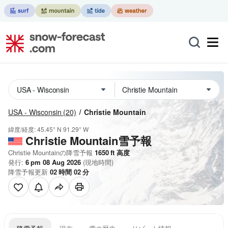
USA - Wisconsin
(20)
Christie Mountain
緯度/経度:
45.45° N
91.29° W
Christie Mountain雪予報
Christie Mountainの降雪予報
1650
ft
高度
発行:
6 pm 08 Aug 2026
(現地時間)
降雪予報更新
02
時間
02
分