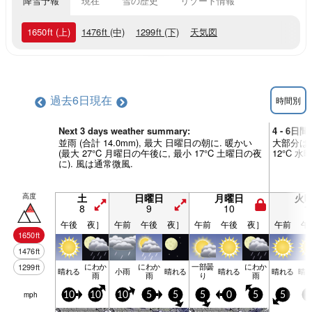
降雪予報
現在
雪の歴史
リゾート情報
1650
ft
(上)
1476
ft
(中)
1299
ft
(下)
天気図
過去6日
現在
時間別
Next 3 days weather summary:
4 - 6日
並雨 (合計 14.0mm), 最大 日曜日の朝に. 暖かい
大部分は乾
(最大 27°C 月曜日の午後に, 最小 17°C 土曜日の夜
12°C 
に). 風は通常微風.
高度
土
日曜日
月曜日
火
8
9
10
1
午後
夜］
午前
午後
夜］
午前
午後
夜］
午前
午
1650
ft
1476
ft
にわか
にわか
一部曇
にわか
1299
ft
晴れる
小雨
晴れる
晴れる
晴れる
晴
雨
雨
り
雨
mph
10
10
10
5
5
5
0
5
5
5