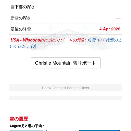
雪下部の深さ
—
新雪の深さ
—
最後の降雪
4 Apr 2026
USA - Wisconsin
の他のリゾートの報告:
粉雪 (0)
/
状態のよ
いゲレンデ (0)
Christie Mountain 雪リポート
Snow-Forecast Partner Offers
雪の履歴
August月2 週の平均：