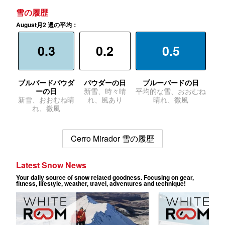
雪の履歴
August月2 週の平均：
0.3
0.2
0.5
ブルバードパウダ
パウダーの日
ブルーバードの日
ーの日
新雪、時々晴
平均的な雪、おおむね
新雪、おおむね晴
れ、風あり
晴れ、微風
れ、微風
Cerro Mirador 雪の履歴