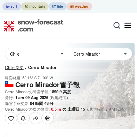
Chile
(23)
Cerro Mirador
緯度/経度:
53.16° S
71.03° W
Cerro Mirador雪予報
Cerro Miradorの降雪予報
1890
ft
高度
発行:
1 am 09 Aug 2026
(現地時間)
降雪予報更新
04
時間
48
分
Cerro Miradorの次の降雪:
0.5
in
の 土曜日 15
(現地時間 8 AM 以降)