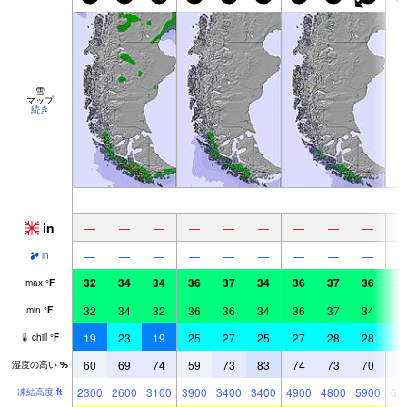
雪
マップ
続き
in
—
—
—
—
—
—
—
—
—
—
—
—
—
—
—
—
—
—
in
32
34
34
36
37
34
36
37
36
3
max
°
F
32
34
32
36
36
34
36
37
34
3
min
°
F
19
23
19
25
27
25
27
28
28
2
chill
°
F
60
69
74
59
73
83
74
73
70
7
湿度の高い
%
2300
2600
3100
3900
3400
3400
4900
4800
5900
62
凍結高度
ft