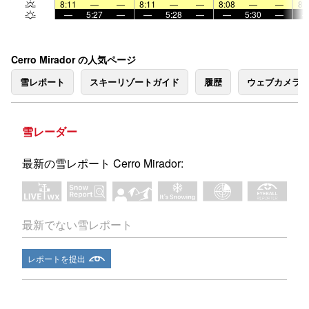
8:11
—
—
8:11
—
—
8:08
—
—
8:
—
5:27
—
—
5:28
—
—
5:30
—
Cerro Mirador の人気ページ
雪レポート
スキーリゾートガイド
履歴
ウェブカメラ
雪レーダー
最新の雪レポート Cerro Mirador:
最新でない雪レポート
レポートを提出