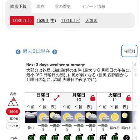
降雪予報
現在
雪の歴史
リゾート情報
1890
ft
(上)
1529
ft
(中)
1171
ft
(下)
天気図
過去6日
現在
時間別
Next 3 days weather summary:
4 
大部分は乾燥. 凍結融解の条件 (最大 3°C 月曜日の午後に,
大
最小 0°C 日曜日の朝に). 風が弱くなる (新風 西南西から
最
月曜日の朝に, 温暖 火曜日の夜までに).
高度
日曜日
月曜日
火曜日
9
10
11
午前
午後
夜］
午前
午後
夜］
午前
午後
夜］
午
1890
ft
1529
ft
一部曇
一部曇
一部曇
一部曇
一部曇
一部曇
1171
ft
曇り
晴れる
晴れる
晴
り
り
り
り
り
り
mph
20
20
15
20
10
10
10
10
5
1