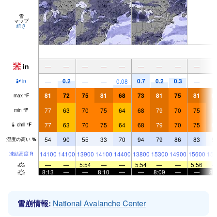
雪
マップ
続き
in
—
—
—
—
—
—
—
—
—
0.2
0.7
0.2
0.3
—
—
—
0.08
—
in
81
72
75
81
68
73
81
75
81
8
max
°
F
77
63
70
75
64
68
79
70
75
8
min
°
F
77
63
70
75
64
68
79
70
75
8
chill
°
F
54
90
55
33
70
94
79
86
83
5
湿度の高い
%
14100
14100
13900
14100
14400
13800
15300
14900
15600
153
凍結高度
ft
—
—
5:54
—
—
5:54
—
—
5:56
8:13
—
—
8:10
—
—
8:09
—
—
8:
雪崩情報:
National Avalanche Center