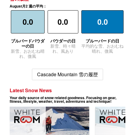
August月2 週の平均：
0.0
0.0
0.0
ブルバードパウダ
パウダーの日
ブルーバードの日
ーの日
新雪、時々晴
平均的な雪、おおむね
新雪、おおむね晴
れ、風あり
晴れ、微風
れ、微風
Cascade Mountain 雪の履歴