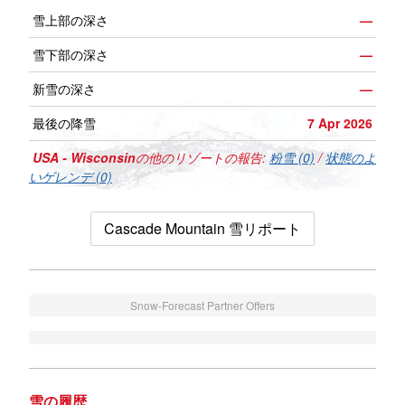
雪上部の深さ
—
雪下部の深さ
—
新雪の深さ
—
最後の降雪
7 Apr 2026
USA - Wisconsin
の他のリゾートの報告:
粉雪 (0)
/
状態のよ
いゲレンデ (0)
Cascade Mountain 雪リポート
Snow-Forecast Partner Offers
雪の履歴