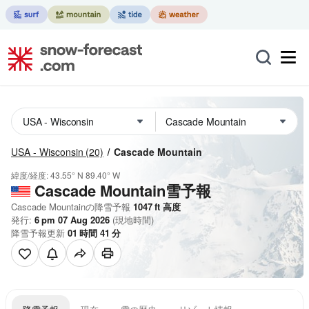
USA - Wisconsin
(20)
Cascade Mountain
緯度/経度:
43.55° N
89.40° W
Cascade Mountain雪予報
Cascade Mountainの降雪予報
1047
ft
高度
発行:
6 pm 07 Aug 2026
(現地時間)
降雪予報更新
01
時間
41
分