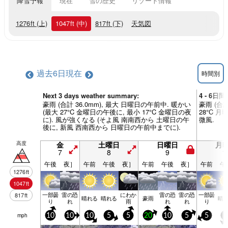
降雪予報
現在
雪の歴史
リゾート情報
1276
ft
(上)
1047
ft
(中)
817
ft
(下)
天気図
過去6日
現在
時間別
Next 3 days weather summary:
4 - 6日
豪雨 (合計 36.0mm), 最大 日曜日の午前中. 暖かい
豪雨 (合計
(最大 27°C 金曜日の午後に, 最小 17°C 金曜日の夜
28°C 
に). 風が強くなる (そよ風 南南西から 土曜日の午
微風.
後に, 新風 西南西から 日曜日の午前中までに).
高度
金
土曜日
日曜日
月
7
8
9
1
午後
夜］
午前
午後
夜］
午前
午後
夜］
午前
午
1276
ft
1047
ft
一部曇
雷の恐
にわか
雷の恐
雷の恐
一部曇
817
ft
晴れる
晴れる
豪雨
晴
り
れ
雨
れ
れ
り
mph
10
10
10
5
5
20
10
5
5
5