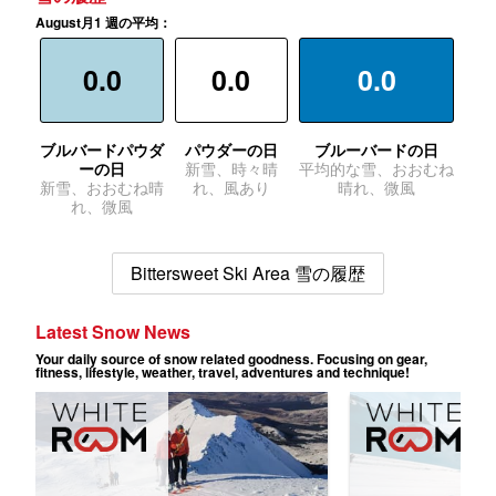
August月1 週の平均：
0.0
0.0
0.0
ブルバードパウダ
パウダーの日
ブルーバードの日
ーの日
新雪、時々晴
平均的な雪、おおむね
新雪、おおむね晴
れ、風あり
晴れ、微風
れ、微風
Bittersweet Ski Area 雪の履歴