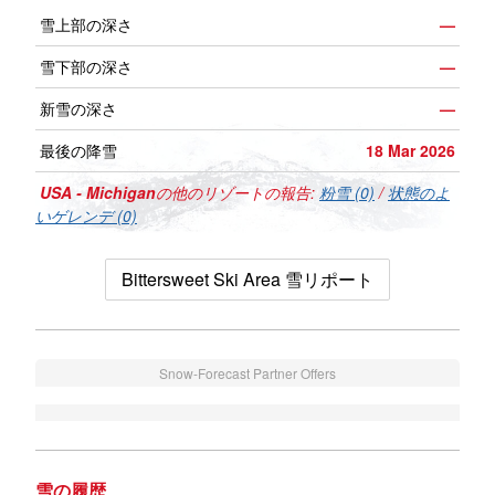
雪上部の深さ
—
雪下部の深さ
—
新雪の深さ
—
最後の降雪
18 Mar 2026
USA - Michigan
の他のリゾートの報告:
粉雪 (0)
/
状態のよ
いゲレンデ (0)
Bittersweet Ski Area 雪リポート
Snow-Forecast Partner Offers
雪の履歴