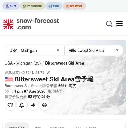
USA - Michigan
(39)
Bittersweet Ski Area
緯度/経度:
42.50° N
85.70° W
Bittersweet Ski Area雪予報
Bittersweet Ski Areaの降雪予報
699
ft
高度
発行:
1 pm 07 Aug 2026
(現地時間)
降雪予報更新
02
時間
24
分