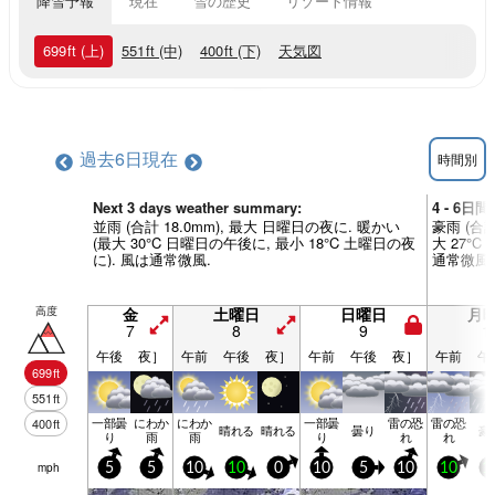
降雪予報
現在
雪の歴史
リゾート情報
699
ft
(上)
551
ft
(中)
400
ft
(下)
天気図
過去6日
現在
時間別
Next 3 days weather summary:
4 - 6日間
並雨 (合計 18.0mm), 最大 日曜日の夜に. 暖かい
豪雨 (合計
(最大 30°C 日曜日の午後に, 最小 18°C 土曜日の夜
大 27°C
に). 風は通常微風.
通常微風.
高度
金
土曜日
日曜日
月
7
8
9
1
午後
夜］
午前
午後
夜］
午前
午後
夜］
午前
午
699
ft
551
ft
一部曇
にわか
にわか
一部曇
雷の恐
雷の恐
400
ft
晴れる
晴れる
曇り
豪
り
雨
雨
り
れ
れ
mph
5
5
10
10
0
10
5
10
10
1