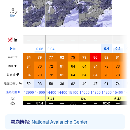
雪
マップ
続き
in
—
—
—
—
—
—
—
—
—
0.4
0.2
0.
—
0.08
0.04
—
—
—
—
in
84
79
77
82
75
79
86
82
81
7
max
°
F
84
70
72
81
64
64
84
73
73
7
min
°
F
84
70
72
81
64
64
84
73
73
7
chill
°
F
52
93
59
36
62
40
47
91
74
8
湿度の高い
%
13900
14600
14400
14400
15100
14600
14300
14900
15400
146
凍結高度
ft
—
—
6:41
—
—
6:41
—
—
6:43
—
8:54
—
—
8:53
—
—
8:52
—
雪崩情報:
National Avalanche Center