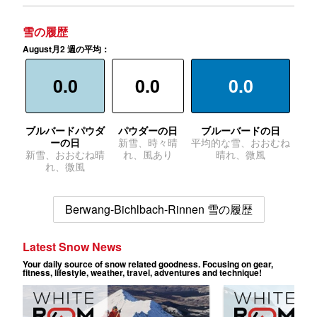
雪の履歴
August月2 週の平均：
0.0
0.0
0.0
ブルバードパウダ
パウダーの日
ブルーバードの日
ーの日
新雪、時々晴
平均的な雪、おおむね
新雪、おおむね晴
れ、風あり
晴れ、微風
れ、微風
Berwang-Bichlbach-Rinnen 雪の履歴