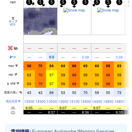
mph
5
5
5
5
5
5
5
5
5
5
雪
マップ
続き
in
—
—
—
—
—
—
—
—
—
0.5
—
—
—
—
0.08
—
—
0.08
in
68
70
64
64
68
63
64
68
63
6
max
°
F
63
70
57
59
68
59
59
68
59
5
min
°
F
63
70
57
59
68
59
59
68
59
5
chill
°
F
43
43
69
53
50
70
59
55
73
5
湿度の高い
%
13500
14300
13500
13600
14100
14400
14400
14800
14800
148
凍結高度
ft
6:05
—
—
6:07
—
—
6:07
—
—
6:
—
—
8:37
—
—
8:36
—
—
8:35
雪崩情報:
European Avalanche Warning Services