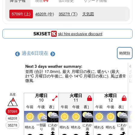
降雪予報
現在
雪の歴史
リゾート情報
5709
ft
(上)
4620
ft
(中)
3527
ft
(下)
天気図
ski hire exclusive discount
過去6日
現在
時間別
Next 3 days weather summary:
4 
並雨 (合計 17.0mm), 最大 月曜日の夜に. 暖かい (最大
少
21°C 月曜日の午後に, 最小 14°C 月曜日の夜に). 風は通常
(最
微風.
は
高度
月曜日
火曜日
水曜日
10
11
12
午前
午後
夜］
午前
午後
夜］
午前
午後
夜］
午
5709
ft
4620
ft
一部曇
にわか
にわか
にわか
3527
ft
晴れる
晴れる
晴れる
晴れる
晴れる
晴
り
雨
雨
雨