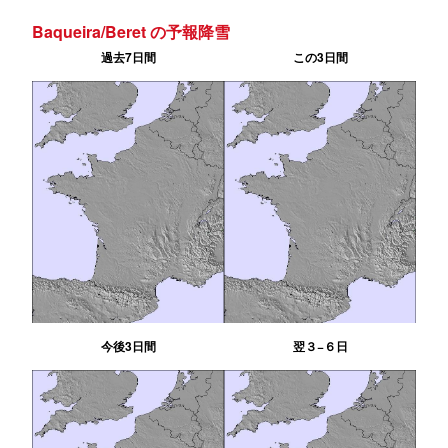
Baqueira/Beret の予報降雪
過去7日間
この3日間
今後3日間
翌３−６日