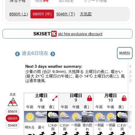
降雪予報
現在
雪の歴史
リゾート情報
8560
ft
(上)
6805
ft
(中)
5046
ft
(下)
天気図
ski hire exclusive discount
過去6日
現在
時間別
Next 3 days weather summary:
4 
少量の雨 (合計 9.0mm), 大抵降る 土曜日の夜に. 暖かい
豪雨
(最大 21°C 土曜日の午後に, 最小 14°C 土曜日の夜に). 風
2
は通常微風.
微
高度
土曜日
日曜日
月曜日
8
9
10
午前
午後
夜］
午前
午後
夜］
午前
午後
夜］
午
8560
ft
6805
ft
にわか
にわか
一部曇
雷の恐
一部曇
一部曇
にわか
5046
ft
晴れる
曇り
晴
雨
雨
り
れ
り
り
雨