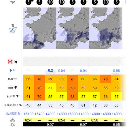
mph
5
5
10
10
5
5
5
10
5
5
雪
マップ
続き
in
—
—
—
—
—
—
—
—
—
0.2
—
—
0.04
—
0.04
—
—
0.08
in
66
70
59
66
70
66
66
70
64
6
max
°
F
61
70
57
59
68
59
59
66
59
6
min
°
F
61
70
55
57
68
57
57
66
57
6
chill
°
F
46
44
55
45
40
61
42
50
60
4
湿度の高い
%
15100
15400
14900
14800
15300
14800
14800
14800
14900
149
凍結高度
ft
6:54
—
—
6:54
—
—
6:56
—
—
6:
—
—
9:07
—
—
9:07
—
—
9:05