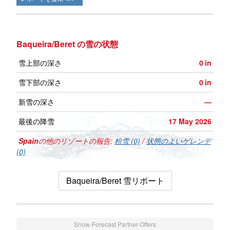
Baqueira/Beret の雪の状態
雪上部の深さ
0
in
雪下部の深さ
0
in
新雪の深さ
—
最後の降雪
17 May 2026
Spain
の他のリゾートの報告:
粉雪 (0)
/
状態のよいゲレンデ
(0)
Baqueira/Beret 雪リポート
Snow-Forecast Partner Offers