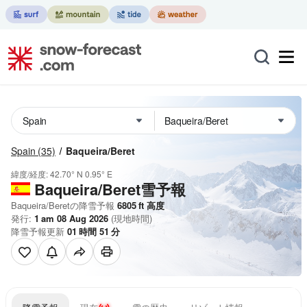
Spain
(35)
Baqueira/Beret
緯度/経度:
42.70° N
0.95° E
Baqueira/Beret雪予報
Baqueira/Beretの降雪予報
6805
ft
高度
発行:
1 am 08 Aug 2026
(現地時間)
降雪予報更新
01
時間
51
分