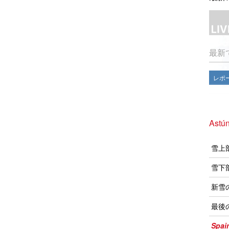
最新
レポ
Ast
雪上
雪下
新雪
最後
Spai