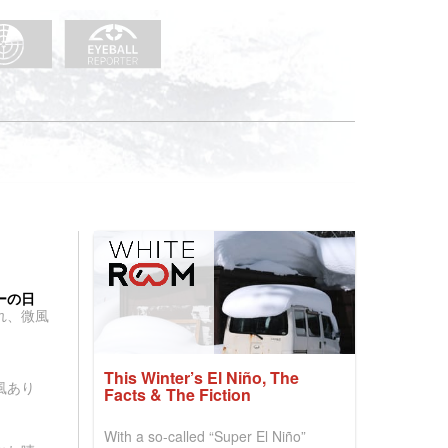
ーの日
れ、微風
This Winter’s El Niño, The
風あり
Facts & The Fiction
With a so-called “Super El Niño”