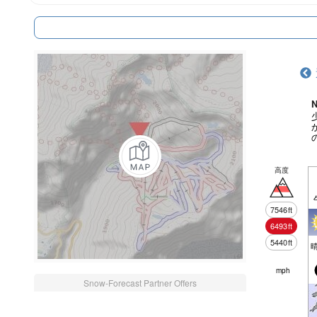
N
高度
7546
ft
6493
ft
5440
ft
mph
Snow-Forecast Partner Offers