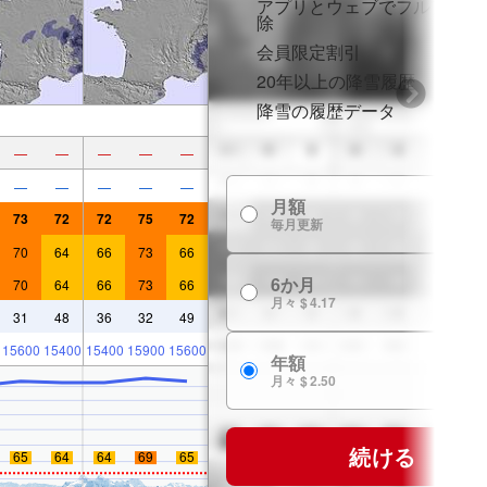
アプリとウェブでフルアクセ
除
会員限定割引
20年以上の降雪履歴
降雪の履歴データ
—
—
—
—
—
—
—
—
—
—
月額
$
73
72
72
75
72
毎月更新
70
64
66
73
66
6か月
70
64
66
73
66
$ 
月々 $ 4.17
31
48
36
32
49
15600
15400
15400
15900
15600
年額
$ 
月々 $ 2.50
続ける
65
64
64
69
65