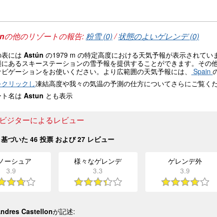
in
の他のリゾートの報告:
粉雪 (0)
/
状態のよいゲレンデ (0)
の表には
Astún
の1979 m の特定高度における天気予報が表示されて
麓にあるスキーステーションの雪予報を提供することができます。その
ナビゲーションをお使いください。より広範囲の天気予報には、
Spain
をクリックし
凍結高度や我々の気温の予測の仕方についてさらにご覧く
ート名は
Astun
とも表示
nのビジターによるレビュー
基づいた
46
投票 および
27
レビュー
ノーシュア
様々なゲレンデ
ゲレンデ外
3.9
3.3
3.9
ndres Castellon
が記述: