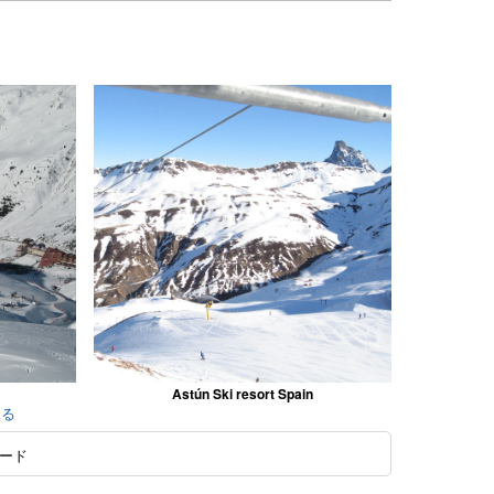
Astún Ski resort Spain
見る
ード