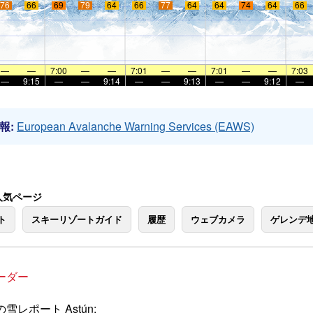
76
66
69
79
64
66
77
64
64
74
64
66
—
—
7:00
—
—
7:01
—
—
7:01
—
—
7:03
—
9:15
—
—
9:14
—
—
9:13
—
—
9:12
—
報:
European Avalanche Warning Services (EAWS)
の人気ページ
ト
スキーリゾートガイド
履歴
ウェブカメラ
ゲレンデ
ーダー
雪レポート Astún: