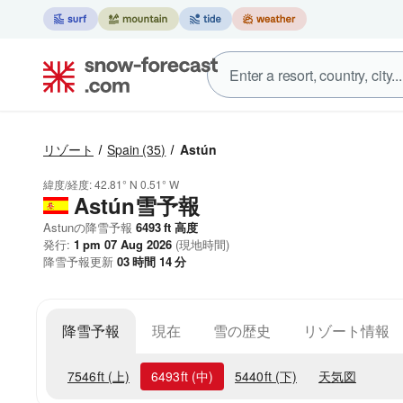
リゾート
Spain
(35)
Astún
緯度/経度:
42.81° N
0.51° W
Astún雪予報
Astunの降雪予報
6493
ft
高度
発行:
1 pm 07 Aug 2026
(現地時間)
降雪予報更新
03
時間
14
分
降雪予報
現在
雪の歴史
リゾート情報
7546
ft
(上)
6493
ft
(中)
5440
ft
(下)
天気図