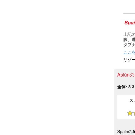
Spa
上記
腹、
タブ
ここ
リゾ
Astú
全体:
3.3
ス
Spainの
A