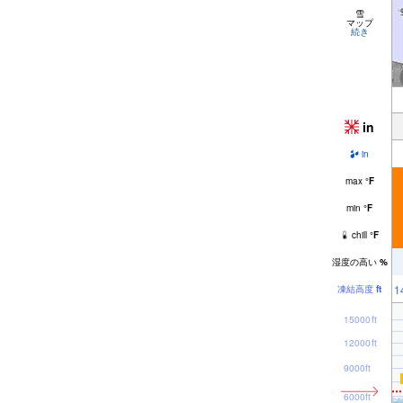
雪
マップ
続き
in
in
max
°
F
min
°
F
chill
°
F
湿度の高い
%
1
凍結高度
ft
15000ft
12000ft
9000ft
6000ft