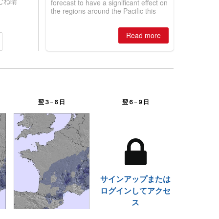
むね晴
forecast to have a significant effect on
the regions around the Pacific this
winter, the question skiers are asking
is simple: book now or wait, and
Read more
where are the best odds?
翌３−６日
翌６−９日
サインアップまたは
ログインしてアクセ
ス