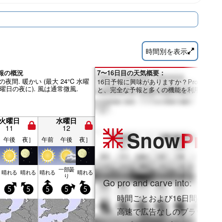
時間別を表示
気予報の概況
7〜16日目の天気概要：
間. 暖かい (最大 24°C 水曜
16日予報に興味がありますか？Proメンバ
月曜日の夜に). 風は通常微風.
と、完全な予報と多くの機能を利用できま
火曜日
水曜日
11
12
Snow
Pro
午後
夜］
午前
午後
夜］
一部曇
晴れる
晴れる
晴れる
晴れる
り
Go pro and carve into:
5
5
5
5
5
時間ごとおよび16日間の降雪
高速で広告なしのブラウジン