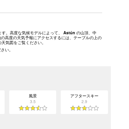
います。高度な気候モデルによって、
Astún
の山頂、中
他の高度の天気予報にアクセスするには、テーブルの上の
の天気図をご覧ください。
ださい。
風景
アフタースキー
3.5
2.9