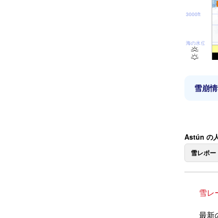
3000ft
海の水位
雪崩情
Astún 
雪レポー
雪レ
最新の