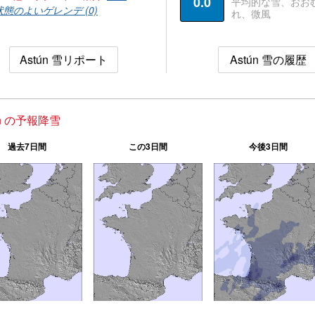
0.0
平均的な雪、おお
状態のよいゲレンデ (0)
れ、微風
Astún 雪リポート
Astún 雪の履歴
ún の予報降雪
過去7日間
この3日間
今後3日間