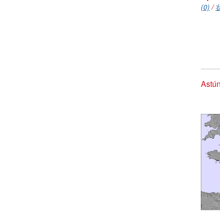
(0)
/
Ast