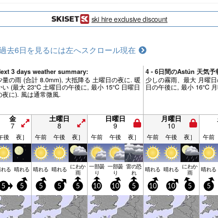
ski hire exclusive discount
過去6日を見るには左へスクロール
現在
ext 3 days weather summary:
4 - 6日間のAstún 天
少量の雨 (合計 8.0mm), 大抵降る 土曜日の夜に. 暖
少しの霧雨、最大 月曜日の夜
かい (最大 23°C 土曜日の午後に, 最小 15°C 日曜日
日の午後に, 最小 16°C 
の夜に). 風は通常微風.
金
土曜日
日曜日
月曜日
7
8
9
10
午後
夜］
午前
午後
夜］
午前
午後
夜］
午前
午後
夜］
午前
にわか
一部曇
一部曇
雷の恐
にわか
晴れる
晴れる
晴れる
晴れる
晴れる
晴れる
晴れる
雨
り
り
れ
雨
5
5
5
5
5
10
10
5
10
10
5
5