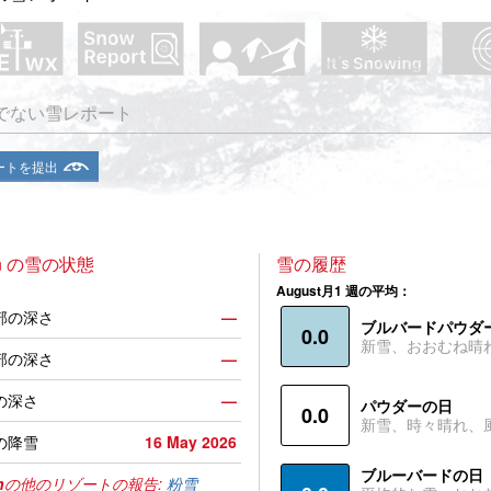
でない雪レポート
ートを提出
ún の雪の状態
雪の履歴
August月1 週の平均：
部の深さ
—
ブルバードパウダ
0.0
新雪、おおむね晴
部の深さ
—
の深さ
—
パウダーの日
0.0
新雪、時々晴れ、
の降雪
16 May 2026
ブルーバードの日
n
の他のリゾートの報告:
粉雪