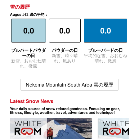
雪の履歴
August月2 週の平均：
0.0
0.0
0.0
ブルバードパウダ
パウダーの日
ブルーバードの日
ーの日
新雪、時々晴
平均的な雪、おおむね
新雪、おおむね晴
れ、風あり
晴れ、微風
れ、微風
Nekoma Mountain South Area 雪の履歴