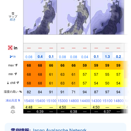
雪
マップ
続き
in
—
—
—
—
—
—
—
—
—
0.4
0.1
0.1
1.3
0.2
0.08
0.08
0.08
0.04
in
68
68
66
66
66
59
59
59
59
6
max
°
F
68
68
61
63
61
57
57
55
57
5
min
°
F
68
68
61
63
61
57
54
50
54
5
chill
°
F
82
84
91
91
71
94
87
97
94
8
湿度の高い
%
15400
15400
15100
15300
14800
14400
14300
15100
14800
148
凍結高度
ft
4:48
—
—
4:50
—
—
4:50
—
—
4:
—
6:39
—
—
6:38
—
—
6:37
—
雪崩情報:
Japan Avalanche Network