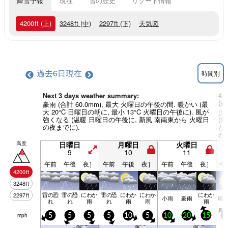
降雪予報
現在
雪の歴史
リゾート情報
4200
ft
(上)
3248
ft
(中)
2297
ft
(下)
天気図
過去6日
現在
時間別
Next 3 days weather summary:
4 
況
豪雨 (合計 60.0mm), 最大 火曜日の午後の間. 暖かい (最
大 20°C 日曜日の朝に, 最小 13°C 火曜日の午後に). 風が
少
強くなる (温暖 日曜日の午後に, 新風 南南東から 火曜日
(最
の夜までに).
が
か
高度
日曜日
月曜日
火曜日
9
10
11
午前
午後
夜］
午前
午後
夜］
午前
午後
夜］
午
4200
ft
3248
ft
雷の恐
雷の恐
にわか
雷の恐
にわか
にわか
にわか
2297
ft
小雨
豪雨
晴
れ
れ
雨
れ
雨
雨
雨
mph
5
5
5
5
10
5
10
20
15
2