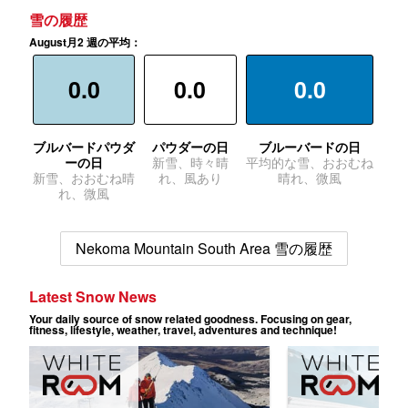
雪の履歴
August月2 週の平均：
0.0
0.0
0.0
ブルバードパウダ
パウダーの日
ブルーバードの日
ーの日
新雪、時々晴
平均的な雪、おおむね
新雪、おおむね晴
れ、風あり
晴れ、微風
れ、微風
Nekoma Mountain South Area 雪の履歴