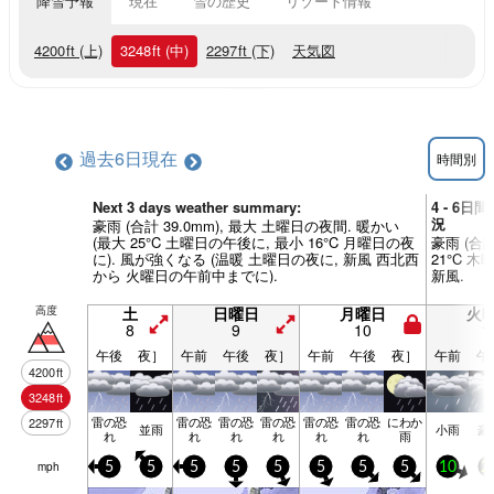
降雪予報
現在
雪の歴史
リゾート情報
4200
ft
(上)
3248
ft
(中)
2297
ft
(下)
天気図
過去6日
現在
時間別
Next 3 days weather summary:
4 - 6日間
況
豪雨 (合計 39.0mm), 最大 土曜日の夜間. 暖かい
(最大 25°C 土曜日の午後に, 最小 16°C 月曜日の夜
豪雨 (合計
に). 風が強くなる (温暖 土曜日の夜に, 新風 西北西
21°C 木
から 火曜日の午前中までに).
新風.
高度
土
日曜日
月曜日
火
8
9
10
1
午後
夜］
午前
午後
夜］
午前
午後
夜］
午前
午
4200
ft
3248
ft
雷の恐
雷の恐
雷の恐
雷の恐
雷の恐
雷の恐
にわか
2297
ft
並雨
小雨
豪
れ
れ
れ
れ
れ
れ
雨
mph
5
5
5
5
5
5
5
5
10
2