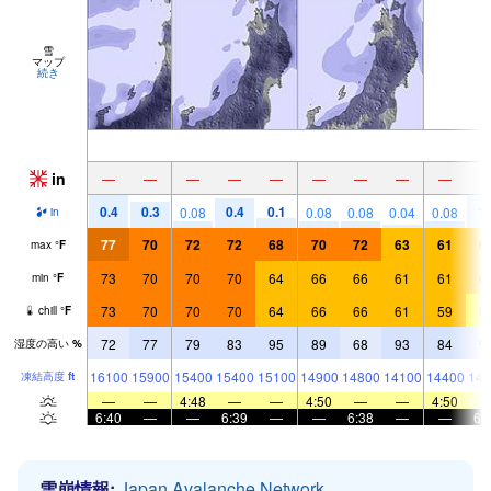
雪
マップ
続き
in
—
—
—
—
—
—
—
—
—
0.4
0.3
0.4
0.1
1.
0.08
0.08
0.08
0.04
0.08
in
77
70
72
72
68
70
72
63
61
6
max
°
F
73
70
70
70
64
66
66
61
61
6
min
°
F
73
70
70
70
64
66
66
61
59
5
chill
°
F
72
77
79
83
95
89
68
93
84
9
湿度の高い
%
16100
15900
15400
15400
15100
14900
14800
14100
14400
149
凍結高度
ft
—
—
4:48
—
—
4:50
—
—
4:50
6:40
—
—
6:39
—
—
6:38
—
—
6:
雪崩情報:
Japan Avalanche Network