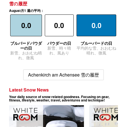
雪の履歴
August月1 週の平均：
0.0
0.0
0.0
ブルバードパウダ
パウダーの日
ブルーバードの日
ーの日
新雪、時々晴
平均的な雪、おおむね
新雪、おおむね晴
れ、風あり
晴れ、微風
れ、微風
Achenkirch am Achensee 雪の履歴