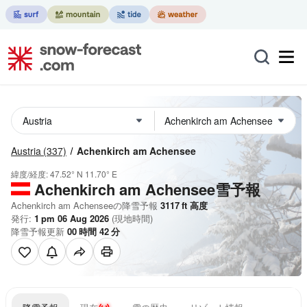
Austria
(337)
Achenkirch am Achensee
緯度/経度:
47.52° N
11.70° E
Achenkirch am Achensee雪予報
Achenkirch am Achenseeの降雪予報
3117
ft
高度
発行:
1 pm 06 Aug 2026
(現地時間)
降雪予報更新
00
時間
42
分