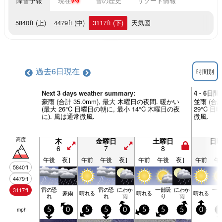
降雪予報
現在
雪の歴史
リゾート情報
5840
ft
(上)
4479
ft
(中)
3117
ft
(下)
天気図
過去6日
現在
時間別
Next 3 days weather summary:
4 - 6日
豪雨 (合計 35.0mm), 最大 木曜日の夜間. 暖かい
並雨 (合計
(最大 26°C 日曜日の朝に, 最小 14°C 木曜日の夜
29°C 
に). 風は通常微風.
微風.
高度
木
金曜日
土曜日
日
6
7
8
9
午後
夜］
午前
午後
夜］
午前
午後
夜］
午前
午
5840
ft
4479
ft
雷の恐
雷の恐
にわか
一部曇
にわか
一
3117
ft
豪雨
晴れる
晴れる
晴れる
れ
れ
雨
り
雨
mph
5
0
5
5
0
5
5
5
0
5