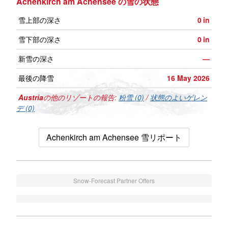
Achenkirch am Achensee の雪の状態
雪上部の深さ
0
in
雪下部の深さ
0
in
新雪の深さ
—
最後の降雪
16 May 2026
Austria
の他のリゾートの報告:
粉雪 (0)
/
状態のよいゲレン
デ (0)
Achenkirch am Achensee 雪リポート
Snow-Forecast Partner Offers