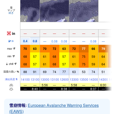
雪
マップ
続き
in
—
—
—
—
—
—
—
—
—
0.4
0.8
—
0.08
0.08
—
—
0.08
—
in
70
63
70
72
63
72
77
66
79
8
max
°
F
68
57
61
68
57
61
75
59
64
8
min
°
F
68
57
61
68
57
61
75
59
64
8
chill
°
F
88
91
69
74
77
63
53
74
51
4
湿度の高い
%
14100
13100
13000
13100
12600
13300
13500
14300
14300
144
凍結高度
ft
—
—
5:56
—
—
5:58
—
—
6:00
—
8:40
—
—
8:38
—
—
8:37
—
雪崩情報:
European Avalanche Warning Services
(EAWS)