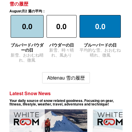
雪の履歴
August月2 週の平均：
0.0
0.0
0.0
ブルバードパウダ
パウダーの日
ブルーバードの日
ーの日
新雪、時々晴
平均的な雪、おおむね
新雪、おおむね晴
れ、風あり
晴れ、微風
れ、微風
Abtenau 雪の履歴