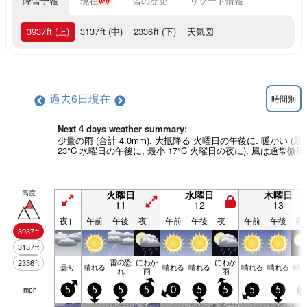
降雪予報
現在
雪の歴史
リゾート情報
3937
ft
(上)
3137
ft
(中)
2336
ft
(下)
天気図
過去6日
現在
時間別
Next 4 days weather summary:
少量の雨 (合計 4.0mm), 大抵降る 火曜日の午後に. 暖かい (最
23°C 水曜日の午後に, 最小 17°C 火曜日の夜に). 風は通常微風
高度
火曜日
水曜日
木曜日
11
12
13
夜］
午前
午後
夜］
午前
午後
夜］
午前
午後
夜
3937
ft
3137
ft
雷の恐
にわか
にわか
2336
ft
曇り
晴れる
晴れる
晴れる
晴れる
晴れる
晴
れ
雨
雨
mph
5
5
5
5
0
5
5
5
5
5