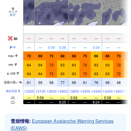
雪
マップ
続き
in
—
—
—
—
—
—
—
—
—
—
—
0.04
0.08
—
—
0.04
—
—
in
72
68
72
68
68
73
66
68
73
6
max
°
F
64
64
72
63
63
72
63
63
72
6
min
°
F
64
64
72
63
63
72
63
63
72
6
chill
°
F
61
59
58
77
69
61
76
66
48
6
湿度の高い
%
13300
13100
13600
13900
13800
14300
14300
14300
14600
144
凍結高度
ft
—
5:56
—
—
5:56
—
—
5:58
—
—
—
—
8:25
—
—
8:24
—
—
8:
雪崩情報:
European Avalanche Warning Services
(EAWS)