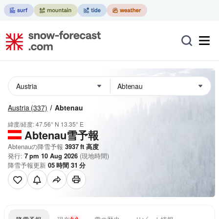
Austria
(337)
Abtenau
緯度/経度:
47.56° N
13.35° E
Abtenau雪予報
Abtenauの降雪予報
3937
ft
高度
発行:
7 pm 10 Aug 2026
(現地時間)
降雪予報更新
05
時間
31
分