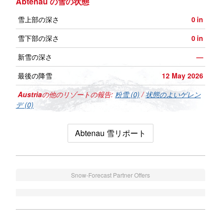
Abtenau の雪の状態
雪上部の深さ
0
in
雪下部の深さ
0
in
新雪の深さ
—
最後の降雪
12 May 2026
Austria
の他のリゾートの報告:
粉雪 (0)
/
状態のよいゲレン
デ (0)
Abtenau 雪リポート
Snow-Forecast Partner Offers