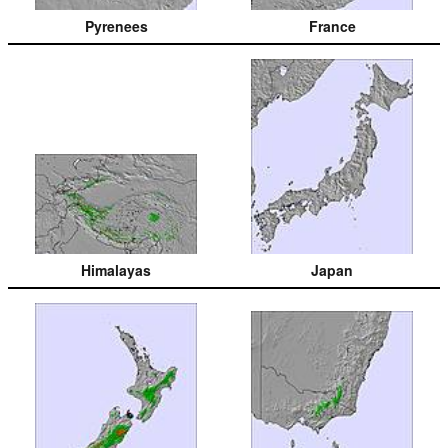
Pyrenees
France
Himalayas
Japan