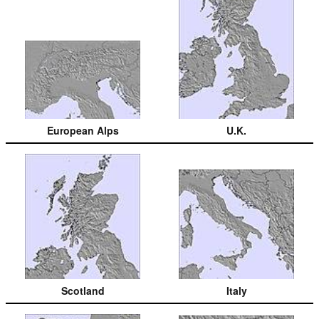
European Alps
U.K.
Scotland
Italy