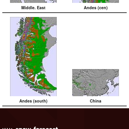
Middle. East
Andes (cen)
Andes (south)
China