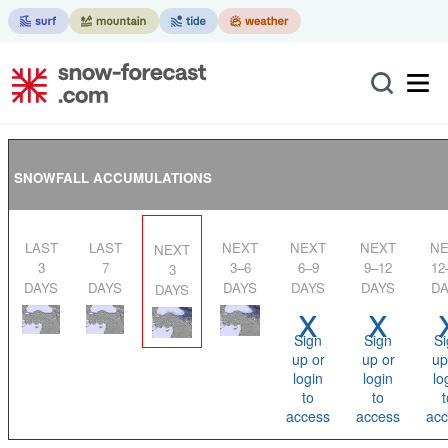
SNOWFALL ACCUMULATIONS
LAST
LAST
NEXT
NEXT
NEXT
NEXT
NEXT
3
7
3–6
6–9
9–12
12
3
DAYS
DAYS
DAYS
DAYS
DAYS
DA
DAYS
x
x
Sign
Sign
Si
up or
up or
up
login
login
lo
to
to
t
access
access
acc