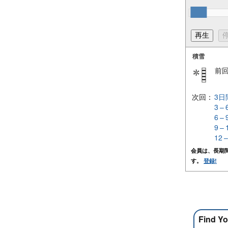
積雪
前
次回：
3日
3 –
6 –
9 –
12 
会員は、長期
す。
登録!
Find Yo