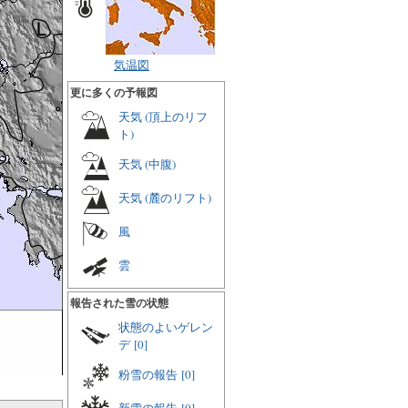
気温図
更に多くの予報図
天気 (頂上のリフ
ト)
天気 (中腹)
天気 (麓のリフト)
風
雲
報告された雪の状態
状態のよいゲレン
デ
[0]
粉雪の報告
[0]