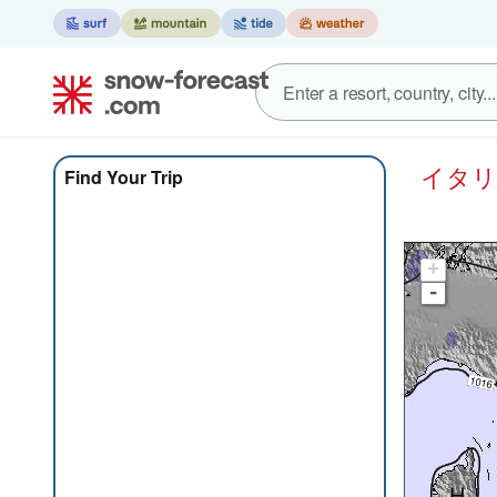
イタ
Find Your Trip
+
-