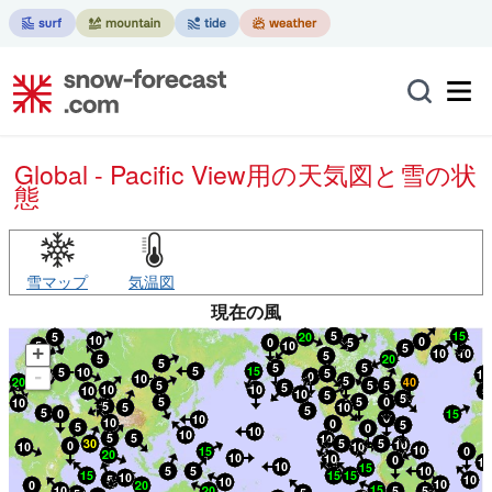
Global - Pacific View用の天気図と雪の状
態
雪マップ
気温図
現在の風
+
-