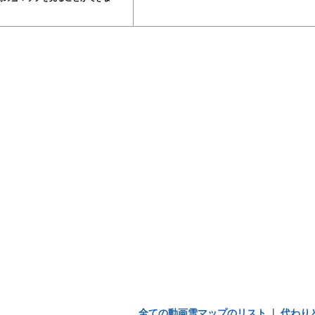
全ての動画雪マップのリスト
|
代わり