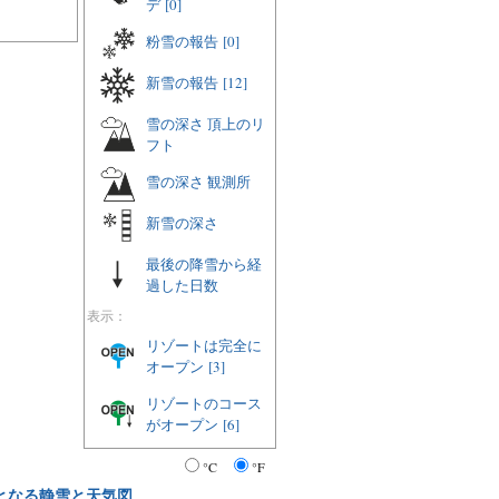
デ
[0]
粉雪の報告
[0]
新雪の報告
[12]
雪の深さ 頂上のリ
フト
雪の深さ 観測所
新雪の深さ
最後の降雪から経
過した日数
表示：
リゾートは完全に
オープン
[3]
リゾートのコース
がオープン
[6]
°C
°F
となる静雪と天気図