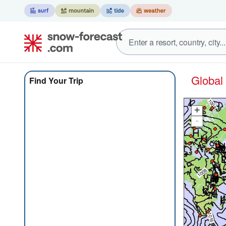
Glo
Find Your Trip
+
-