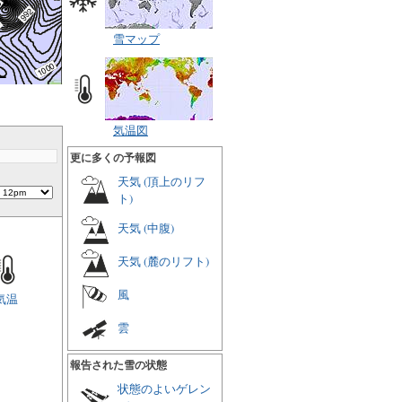
雪マップ
気温図
更に多くの予報図
天気 (頂上のリフ
ト)
天気 (中腹)
天気 (麓のリフト)
風
気温
雲
報告された雪の状態
状態のよいゲレン