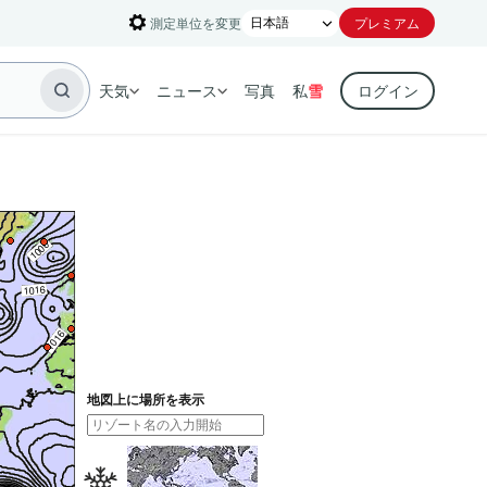
測定単位を変更
プレミアム
天気
ニュース
写真
私
雪
ログイン
地図上に場所を表示