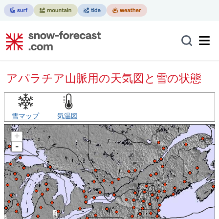
アパラチア山脈用の天気図と雪の状態
雪マップ
気温図
+
-