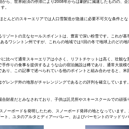
から、世界経済の停滞により2008年からは劇的に減速したものの、
ます。
のほとんどのスキーエリアでは人口雪製造が急速に必要不可欠な条件と
るリゾートの主なセールスポイントは、豊富で深い粉雪です。これが基
あるワシントン州ですが、これらの地域では1回の冬で地球上のどの地域
パに比べて通常スキーエリアは小さく、リフトチケットは高く、壮観な
で手作りの食事を提供するような山の宿泊施設は稀であり、通常大規模
であり、この記事で述べられている他のポイントと組み合わせると、米
はゲレンデ外の地形がチャレンジングであるとの評判を確立しています
場合財産だとみなされており、子供は託児所やスキースクールでの頑張
でスノーボードを発明したため、スノーボード発祥の地となっています
ゾート、ユタのアルタとディア―バレー、およびバーモントのマッドリ