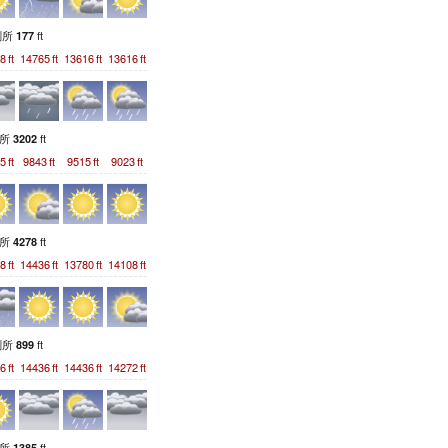
測所
ft
177
8
ft
14765
ft
13616
ft
13616
ft
測所
ft
3202
5
ft
9843
ft
9515
ft
9023
ft
測所
ft
4278
8
ft
14436
ft
13780
ft
14108
ft
測所
ft
899
6
ft
14436
ft
14436
ft
14272
ft
測所
ft
1385