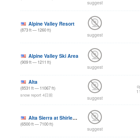
suggest
Alpine Valley Resort
(
873
ft
—
1260
ft
)
suggest
Alpine Valley Ski Area
(
909
ft
—
1211
ft
)
suggest
Alta
o
(
8531
ft
—
11067
ft
)
1
snow report 4日前
suggest
Alta Sierra at Shirley Meadows
(
6500
ft
—
7100
ft
)
suggest