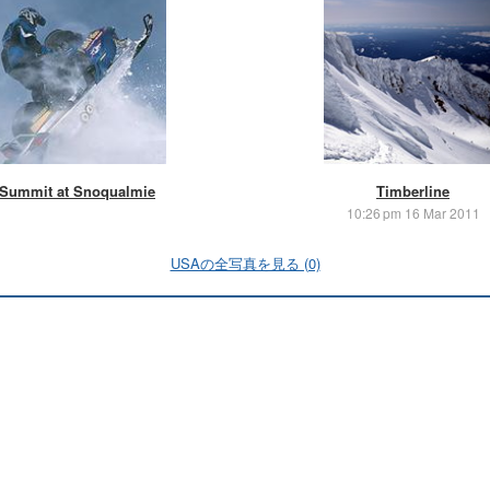
Summit at Snoqualmie
Timberline
10:26 pm 16 Mar 2011
USAの全写真を見る (0)