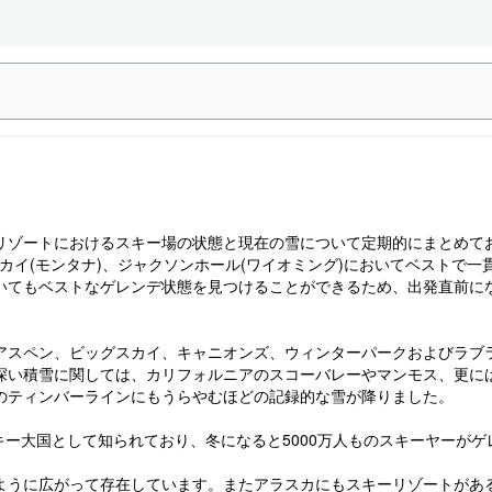
ゾートにおけるスキー場の状態と現在の雪について定期的にまとめてお伝
スカイ(モンタナ)、ジャクソンホール(ワイオミング)においてベストで
いてもベストなゲレンデ状態を見つけることができるため、出発直前に
アスペン、ビッグスカイ、キャニオンズ、ウィンターパークおよびラブ
深い積雪に関しては、カリフォルニアのスコーバレーやマンモス、更に
のティンバーラインにもうらやむほどの記録的な雪が降りました。
キー大国として知られており、冬になると5000万人ものスキーヤーが
うに広がって存在しています。またアラスカにもスキーリゾートがある