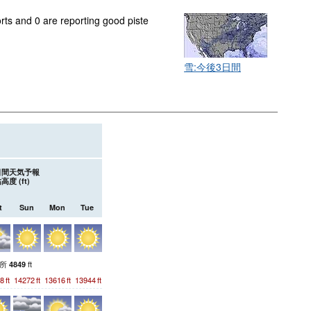
orts and 0 are reporting good piste
雪:今後3日間
;日間天気予報
高度 (
ft
)
t
Sun
Mon
Tue
測所
ft
4849
8
ft
14272
ft
13616
ft
13944
ft