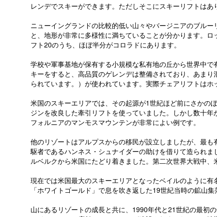
レンデでスキーができます。ただしそこにスキーリフトはあ
ニューイングランドの比較的低い山々やバージニアのブルー
と、地形が非常に多様性に満ちていることが分かります。ロ
フト20のうち、ほぼ半分がコロラドにあります。
学校や軍事基地が保有する小規模な私有地の丘から世界中で
キーをすると、高品質のゲレンデは整備されており、あまり
られています。）が使われています。実際チェアリフトはホ
米国のスキーエリアでは、その起源が1世紀ほど前にさかの
ジンを改良した牽引リフトを使っていました。しかし数十年
フォルニアのマンモスマウンテンが非常によい例です。
他のリゾートはアルプスからの移民が設立しましたが、最も
駆者であるハンネス・シュナイダーの助けを借りて造られまし
ルベルクから米国にたどり着きました。第二次世界大戦中、
現在では米国最大のスキーエリアとなったベイルのように有
「ホワイトゴールド」で息を吹き返した19世紀当時の鉱山集
山にあるリゾートの成長と共に、1990年代と21世紀の最