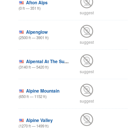
Afton Alps
(
0
ft
—
351
ft
)
suggest
Alpenglow
(
2500
ft
—
3901
ft
)
suggest
Alpental At The Summit
(
3140
ft
—
5420
ft
)
suggest
Alpine Mountain
(
650
ft
—
1152
ft
)
suggest
Alpine Valley
(
1270
ft
—
1499
ft
)