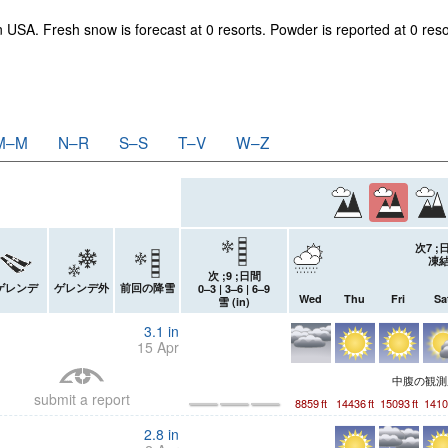
n USA. Fresh snow is forecast at 0 resorts. Powder is reported at 0 res
M–M
N–R
S–S
T–V
W–Z
次7 
凍結
次 ;9 ;日間
ゲレンデ
ゲレンデ外
前回の降雪
0–3 | 3–6 | 6–9
Wed
Thu
Fri
Sa
雪 (
in
)
3.1
in
15 Apr
中腹の観
submit a report
8859
ft
14436
ft
15093
ft
1410
2.8
in