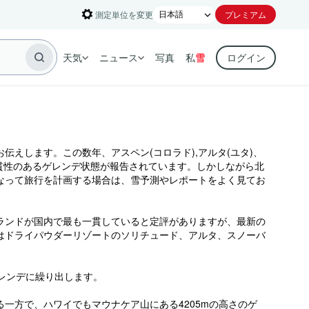
測定単位を変更
プレミアム
天気
ニュース
写真
私
雪
ログイン
えします。この数年、アスペン(コロラド),アルタ(ユタ)、
一貫性のあるゲレンデ状態が報告されています。しかしながら北
なって旅行を計画する場合は、雪予測やレポートをよく見てお
ランドが国内で最も一貫していると定評がありますが、最新の
はドライパウダーリゾートのソリチュード、アルタ、スノーバ
ゲレンデに繰り出します。
一方で、ハワイでもマウナケア山にある4205mの高さのゲ