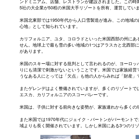
ンドミニアム、店舗、レストランが建設されました。この時期
5社の大企業が50程の米国大手リゾートを所有、運営してい
米国北東部では1950年代から人口雪製造が進み、この地域
心地」として知られています。
カリフォルニア、ユタ、コロラドといった米国西部の州にあ
せん。地球上で最も雪の多い地域の1つはアラスカと北西部に
があります。
米国のスキー場に対する批判として言われるのが、ヨーロッ
りにも清潔で刺激がないということです。米国では家族経営
うなある人にとっては「欠点」も他の人からみれば「財産」
またゲレンデはよく整備されていますが、多くのリゾートで
エスカ、カリフォルニアのスコーバレーです。
米国は、子供に対する前向きな姿勢が、家族連れから多くの
また米国では1970年代にジェイク・バートンがバーモント
域よりも長く開催されています。しかし米国にある3つのリ