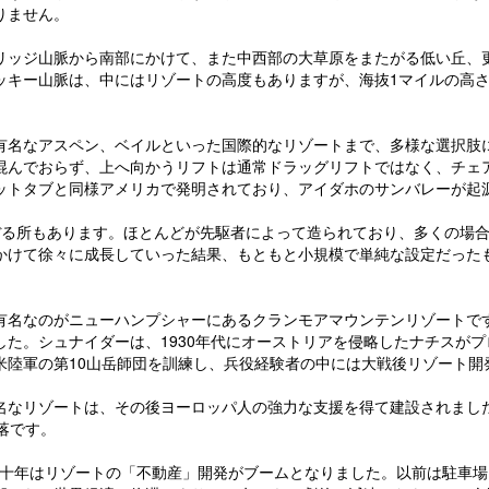
りません。
リッジ山脈から南部にかけて、また中西部の大草原をまたがる低い丘、
ッキー山脈は、中にはリゾートの高度もありますが、海抜1マイルの高
有名なアスペン、ベイルといった国際的なリゾートまで、多様な選択肢
混んでおらず、上へ向かうリフトは通常ドラッグリフトではなく、チェ
ットタブと同様アメリカで発明されており、アイダホのサンバレーが起
ぼる所もあります。ほとんどが先駆者によって造られており、多くの場
かけて徐々に成長していった結果、もともと小規模で単純な設定だった
有名なのがニューハンプシャーにあるクランモアマウンテンリゾートで
た。シュナイダーは、1930年代にオーストリアを侵略したナチスが
米陸軍の第10山岳師団を訓練し、兵役経験者の中には大戦後リゾート開
名なリゾートは、その後ヨーロッパ人の強力な支援を得て建設されまし
落です。
初の十年はリゾートの「不動産」開発がブームとなりました。以前は駐車