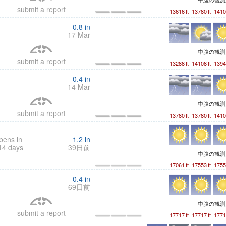
submit a report
13616
ft
13780
ft
1410
0.8
in
17 Mar
中腹の観
submit a report
13288
ft
14108
ft
1394
0.4
in
14 Mar
中腹の観
submit a report
13780
ft
13780
ft
1410
pens in
1.2
in
14 days
39日前
中腹の観
17061
ft
17553
ft
1755
0.4
in
69日前
中腹の観
submit a report
17717
ft
17717
ft
1771