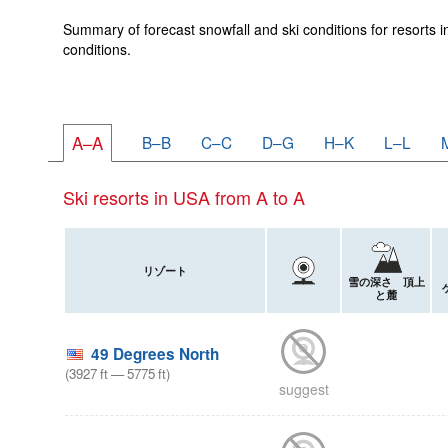
Summary of forecast snowfall and ski conditions for resorts i
conditions.
A–A
B–B
C–C
D–G
H–K
L–L
Ski resorts in USA from A to A
リゾート
雪の深さ 頂上
と麓
49 Degrees North
(
3927
ft
—
5775
ft
)
suggest