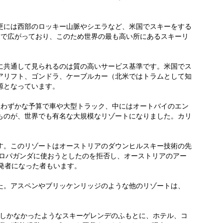
更には西部のロッキー山脈やシエラなど、米国でスキーをする
さで広がっており、このため世界の最も高い所にあるスキーリ
に共通して見られるのは質の高いサービス基準です。米国でス
アリフト、ゴンドラ、ケーブルカー（北米ではトラムとして知
源となっています。
合わずかな予算で車や大型トラック、中にはオートバイのエン
ものが、世界でも有名な大規模なリゾートになりました。カリ
す。このリゾートはオーストリアのダウンヒルスキー技術の先
プロパガンダに使おうとしたのを拒否し、オーストリアのアー
発者になった者もいます。
た。アスペンやブリッケンリッジのような他のリゾートは、
場しかなかったようなスキーゲレンデのふもとに、ホテル、コ