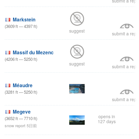
submit a repo
Markstein
(
3609
ft
—
4397
ft
)
suggest
submit a repo
Massif du Mezenc
(
4206
ft
—
5250
ft
)
suggest
submit a repo
Méaudre
(
3281
ft
—
5250
ft
)
submit a repo
Megeve
opens in
(
3652
ft
—
7710
ft
)
127 days
snow report 5日前