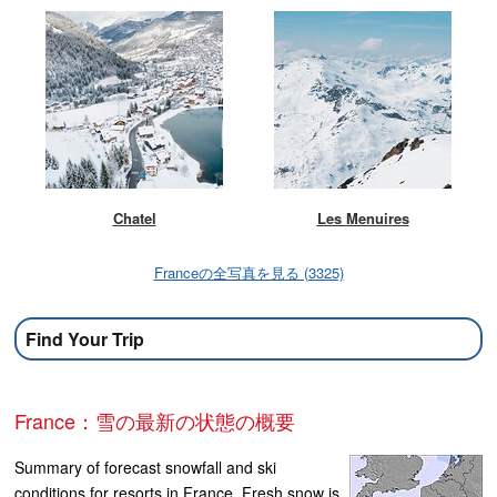
Chatel
Les Menuires
Franceの全写真を見る (3325)
Find Your Trip
France：雪の最新の状態の概要
Summary of forecast snowfall and ski
conditions for resorts in France. Fresh snow is