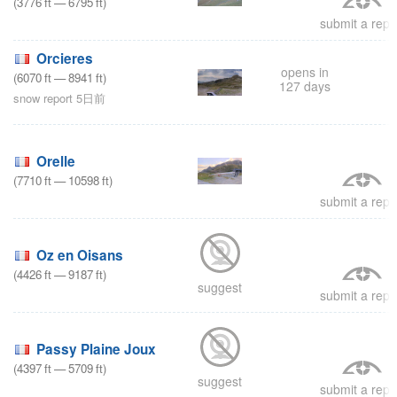
(
3776
ft
—
6795
ft
)
submit a repo
Orcieres
opens in
(
6070
ft
—
8941
ft
)
127 days
snow report 5日前
Orelle
(
7710
ft
—
10598
ft
)
submit a repo
Oz en Oisans
(
4426
ft
—
9187
ft
)
suggest
submit a repo
Passy Plaine Joux
(
4397
ft
—
5709
ft
)
suggest
submit a repo