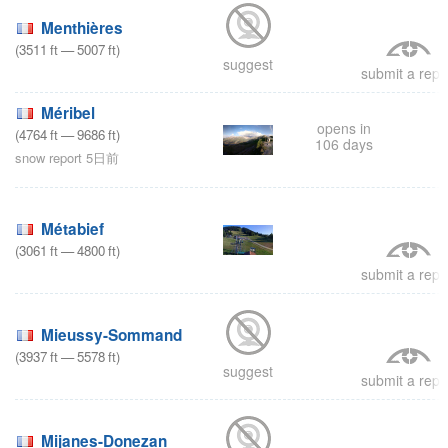
Menthières
(
3511
ft
—
5007
ft
)
suggest
submit a repo
Méribel
opens in
(
4764
ft
—
9686
ft
)
106 days
snow report 5日前
Métabief
(
3061
ft
—
4800
ft
)
submit a repo
Mieussy-Sommand
(
3937
ft
—
5578
ft
)
suggest
submit a repo
Mijanes-Donezan