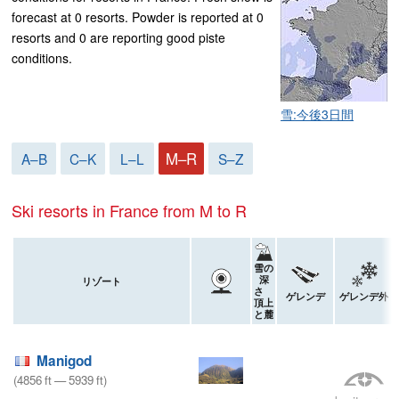
forecast at 0 resorts. Powder is reported at 0
resorts and 0 are reporting good piste
conditions.
雪:今後3日間
M–R
A–B
C–K
L–L
S–Z
Ski resorts in France from M to R
雪の
深
リゾート
さ
ゲレンデ
ゲレンデ外
頂上
と麓
Manigod
(
4856
ft
—
5939
ft
)