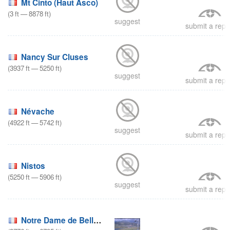
Mt Cinto (Haut Asco)
(
3
ft
—
8878
ft
)
suggest
submit a repo
Nancy Sur Cluses
(
3937
ft
—
5250
ft
)
suggest
submit a repo
Névache
(
4922
ft
—
5742
ft
)
suggest
submit a repo
Nistos
(
5250
ft
—
5906
ft
)
suggest
submit a repo
Notre Dame de Bellecombe