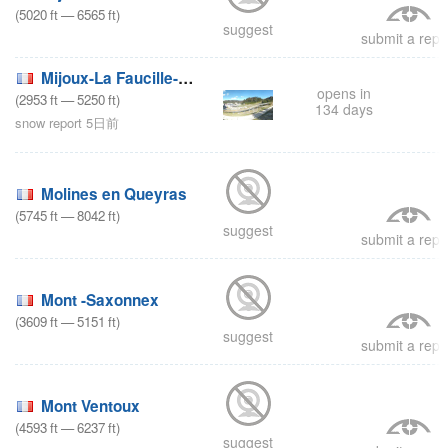
(
5020
ft
—
6565
ft
)
suggest
submit a repo
Mijoux-La Faucille-Lelex
opens in
(
2953
ft
—
5250
ft
)
134 days
snow report 5日前
Molines en Queyras
(
5745
ft
—
8042
ft
)
suggest
submit a repo
Mont -Saxonnex
(
3609
ft
—
5151
ft
)
suggest
submit a repo
Mont Ventoux
(
4593
ft
—
6237
ft
)
suggest