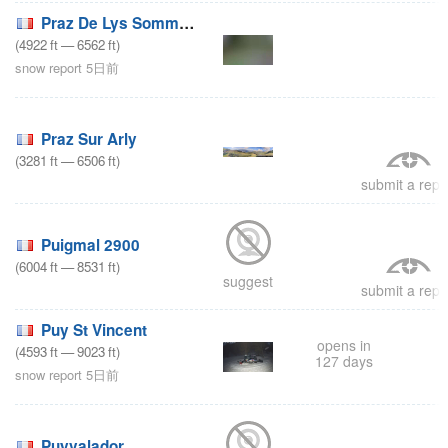
Praz De Lys Sommand
(
4922
ft
—
6562
ft
)
snow report 5日前
Praz Sur Arly
(
3281
ft
—
6506
ft
)
submit a repo
Puigmal 2900
(
6004
ft
—
8531
ft
)
suggest
submit a repo
Puy St Vincent
opens in
(
4593
ft
—
9023
ft
)
127 days
snow report 5日前
Puyvalador