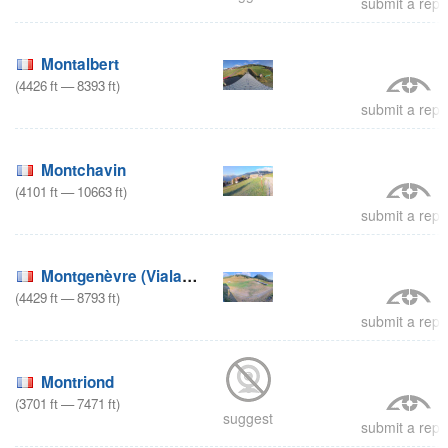
submit a repo
Montalbert
(
4426
ft
—
8393
ft
)
submit a repo
Montchavin
(
4101
ft
—
10663
ft
)
submit a repo
Montgenèvre (Vialattea)
(
4429
ft
—
8793
ft
)
submit a repo
Montriond
(
3701
ft
—
7471
ft
)
suggest
submit a repo