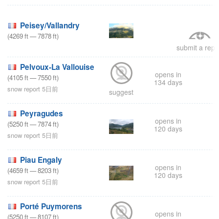
Peisey/Vallandry
(
4269
ft
—
7878
ft
)
submit a repo
Pelvoux-La Vallouise
opens in
(
4105
ft
—
7550
ft
)
134 days
snow report 5日前
suggest
Peyragudes
opens in
(
5250
ft
—
7874
ft
)
120 days
snow report 5日前
Piau Engaly
opens in
(
4659
ft
—
8203
ft
)
120 days
snow report 5日前
Porté Puymorens
opens in
(
5250
ft
—
8107
ft
)