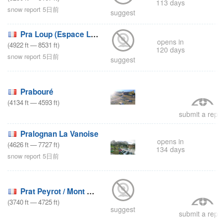
113 days
snow report 5日前
suggest
Pra Loup (Espace Lumière)
opens in
(
4922
ft
—
8531
ft
)
120 days
snow report 5日前
suggest
Prabouré
(
4134
ft
—
4593
ft
)
submit a repo
Pralognan La Vanoise
opens in
(
4626
ft
—
7727
ft
)
134 days
snow report 5日前
Prat Peyrot / Mont Aigoual
(
3740
ft
—
4725
ft
)
suggest
submit a repo