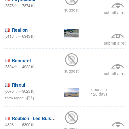
(
5578
ft
—
7874
ft
)
suggest
submit a repo
Reallon
(
5118
ft
—
6943
ft
)
submit a repo
Rencurel
(
3524
ft
—
4922
ft
)
suggest
submit a repo
Risoul
opens in
(
6070
ft
—
9023
ft
)
120 days
snow report 5日前
Roubion - Les Buisses
(
4626
ft
—
6300
ft
)
suggest