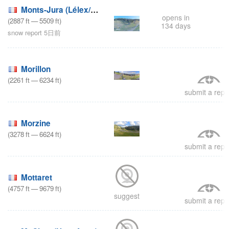
Monts-Jura (Lélex/Crozet)
opens in
(
2887
ft
—
5509
ft
)
134 days
snow report 5日前
Morillon
(
2261
ft
—
6234
ft
)
submit a repo
Morzine
(
3278
ft
—
6624
ft
)
submit a repo
Mottaret
(
4757
ft
—
9679
ft
)
suggest
submit a repo