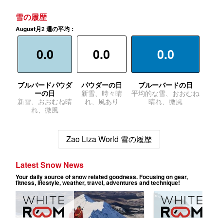
雪の履歴
August月2 週の平均：
0.0
0.0
0.0
ブルバードパウダ
パウダーの日
ブルーバードの日
ーの日
新雪、時々晴
平均的な雪、おおむね
新雪、おおむね晴
れ、風あり
晴れ、微風
れ、微風
Zao Liza World 雪の履歴