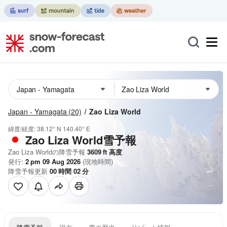
Japan - Yamagata
(20)
Zao Liza World
緯度/経度:
38.12° N
140.40° E
Zao Liza World雪予報
Zao Liza Worldの降雪予報
3609
ft
高度
発行:
2 pm 09 Aug 2026
(現地時間)
降雪予報更新
00
時間
02
分