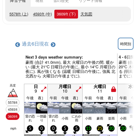
降雪予報
現在
雪の歴史
リゾート情報
5578
ft
(上)
4593
ft
(中)
3609
ft
(下)
天気図
過去6日
現在
時間別
Next 3 days weather summary:
4 - 6日
豪雨 (合計 41.0mm), 最大 火曜日の午後の間. 暖か
豪雨 (合計
い (最大 21°C 日曜日の午後に, 最小 14°C 月曜日の
20°C 
夜に). 風が強くなる (温暖 日曜日の午後に, 強風 北
る (弱風
北西から 火曜日の午後までに).
までに).
高度
日
月曜日
火曜日
水
9
10
11
1
午後
夜］
午前
午後
夜］
午前
午後
夜］
午前
午
5578
ft
4593
ft
雷の恐
一部曇
雷の恐
にわか
雷
3609
ft
小雨
小雨
豪雨
並雨
小雨
れ
り
れ
雨
mph
5
0
0
5
5
15
25
20
20
1