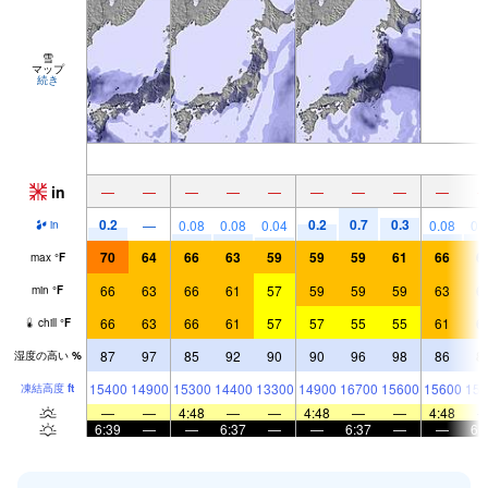
雪
マップ
続き
in
—
—
—
—
—
—
—
—
—
0.2
0.2
0.7
0.3
—
0.08
0.08
0.04
0.08
0.
in
70
64
66
63
59
59
59
61
66
6
max
°
F
66
63
66
61
57
59
59
59
63
6
min
°
F
66
63
66
61
57
57
55
55
61
6
chill
°
F
87
97
85
92
90
90
96
98
86
8
湿度の高い
%
15400
14900
15300
14400
13300
14900
16700
15600
15600
154
凍結高度
ft
—
—
4:48
—
—
4:48
—
—
4:48
6:39
—
—
6:37
—
—
6:37
—
—
6: