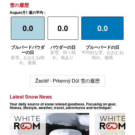
雪の履歴
August月1 週の平均：
0.0
0.0
0.0
ブルバードパウダ
パウダーの日
ブルーバードの日
ーの日
新雪、時々晴
平均的な雪、おおむね
新雪、おおむね晴
れ、風あり
晴れ、微風
れ、微風
Žacléř - Prkenný Důl 雪の履歴