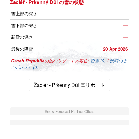
Žacléř - Prkenný Důl の雪の状態
雪上部の深さ
—
雪下部の深さ
—
新雪の深さ
—
最後の降雪
20 Apr 2026
Czech Republic
の他のリゾートの報告:
粉雪 (0)
/
状態のよ
いゲレンデ (0)
Žacléř - Prkenný Důl 雪リポート
Snow-Forecast Partner Offers