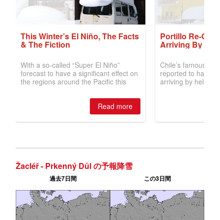
Žacléř - Prkenný Důl の予報降雪
過去7日間
この3日間