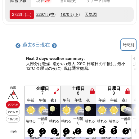
降雪予報
現在
雪の歴史
リゾート情報
2723
ft
(上)
2297
ft
(中)
1870
ft
(下)
天気図
過去6日
現在
時間別
Next 3 days weather summary:
4 
大部分は乾燥. 暖かい (最大 23°C 日曜日の午後に, 最小
少
12°C 金曜日の夜に). 風は通常微風.
日
高度
金曜日
土曜日
日曜日
7
8
9
午前
午後
夜］
午前
午後
夜］
午前
午後
夜］
午
2723
ft
2297
ft
一部曇
一部曇
一部曇
一
1870
ft
晴れる
晴れる
晴れる
晴れる
晴れる
晴れる
り
り
り
mph
5
5
5
5
5
0
5
5
5
5