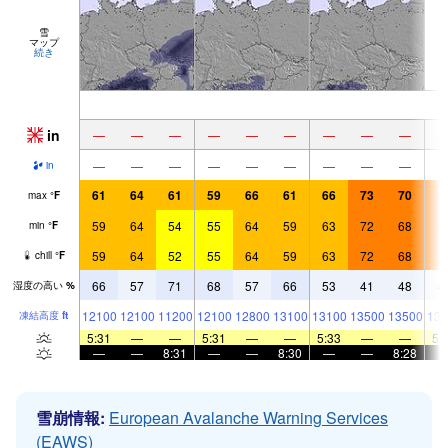
雪
マップ
続き
in
—
—
—
—
—
—
—
—
—
—
—
—
—
—
—
—
—
—
in
61
64
61
59
66
61
66
73
70
7
max
°
F
59
64
54
55
64
59
63
72
68
7
min
°
F
59
64
52
55
64
59
63
72
68
7
chill
°
F
66
57
71
68
57
66
53
41
48
4
湿度の高い
%
12100
12100
11200
12100
12800
13100
13100
13500
13500
130
凍結高度
ft
5:31
—
—
5:31
—
—
5:33
—
—
5:
—
—
8:31
—
—
8:30
—
—
8:28
雪崩情報:
European Avalanche Warning Services
(EAWS)