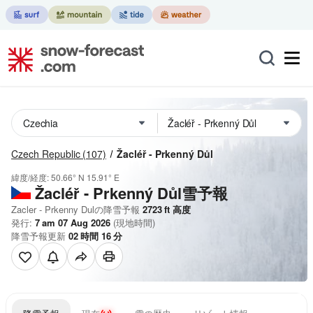
Czech Republic
(107)
Žacléř - Prkenný Důl
緯度/経度:
50.66° N
15.91° E
Žacléř - Prkenný Důl雪予報
Zacler - Prkenny Dulの降雪予報
2723
ft
高度
発行:
7 am 07 Aug 2026
(現地時間)
降雪予報更新
02
時間
16
分