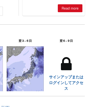
winter, the question skiers are asking
is simple: book now or wait, and
Read more
where are the best odds?
翌３−６日
翌６−９日
サインアップまたは
ログインしてアクセ
ス