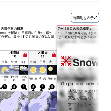
時間別を表示
aba 天気予報の概況
7〜16日目の天気概要：
0mm), 大抵降る 日曜日の午後に. 暖かい
16日予報に興味がありますか？Pro
の午後に, 最小 18°C 月曜日の夜に). 風
と、完全な予報と多くの機能を利用
月曜日
火曜日
10
11
Snow
Pr
午前
午後
夜］
午前
午後
夜］
一部曇
雷の恐
にわか
晴れる
晴れる
晴れる
り
れ
雨
Go pro and carve into:
5
5
5
5
5
5
時間ごとおよび16日間
高速で広告なしのブラ
アプリとウェブでフル
除