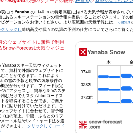
n - Nagano
の他のリゾートの報告:
粉雪 (0)
/
状態のよいゲレンデ
の表には
Yanaba
の1140 m の特定高度における天気予報が表示され
麓にあるスキーステーションの雪予報を提供することができます。その
ナビゲーションをお使いください。より広範囲の天気予報には、
Japan
をクリックし
凍結高度や我々の気温の予測の仕方についてさらにご覧く
身のウェブサイトに無料で利用
Snow-Forecast.天気ウィジェ
 Yanabaスキー天気ウィジェット
って、無料で外部のウェブサイトに
込むことができます。これにより
aba の雪の予報と現在の気象条件の
の概況が分かります。フィード設定
ージにアクセスし、簡単な3つのステ
踏むだけでカスタムhtmlコードス
ットを取得することができ、ご自身
イトに貼り付けていただけます。ご
のウェブサイトに合わせて、雪予報
度（山の頂上、中腹、ふもとのリフ
やメートル法/ポンド・ヤード法を選
とができます。
クリックしてコード
得