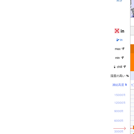
in
in
max
°
F
min
°
F
chill
°
F
湿度の高い
%
1
凍結高度
ft
15000ft
12000ft
9000ft
6000ft
3000ft