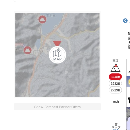
N
高度
3740
ft
3232
ft
2723
ft
mph
Snow-Forecast Partner Offers
雪
マップ
続き