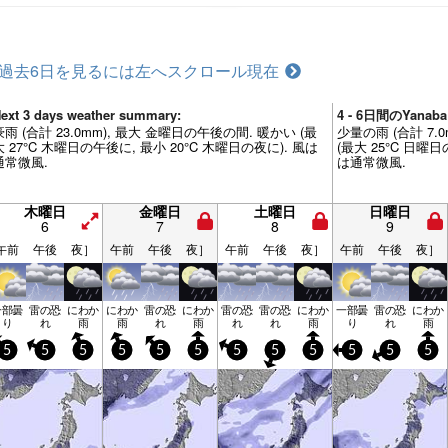
過去6日を見るには左へスクロール
現在
ext 3 days weather summary:
4 - 6日間のYan
豪雨 (合計 23.0mm), 最大 金曜日の午後の間. 暖かい (最
少量の雨 (合計 7.
大 27°C 木曜日の午後に, 最小 20°C 木曜日の夜に). 風は
(最大 25°C 日曜日
通常微風.
は通常微風.
木曜日
金曜日
土曜日
日曜日
6
7
8
9
午前
午後
夜］
午前
午後
夜］
午前
午後
夜］
午前
午後
夜］
一部曇
雷の恐
にわか
にわか
雷の恐
にわか
雷の恐
雷の恐
にわか
一部曇
雷の恐
にわか
り
れ
雨
雨
れ
雨
れ
れ
雨
り
れ
雨
5
5
5
5
5
5
5
5
5
5
5
5