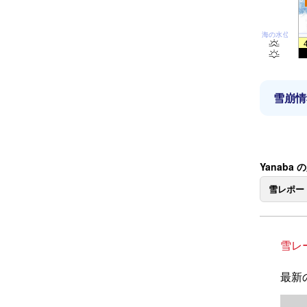
海の水位
雪崩情
Yanaba
雪レポー
雪レ
最新の