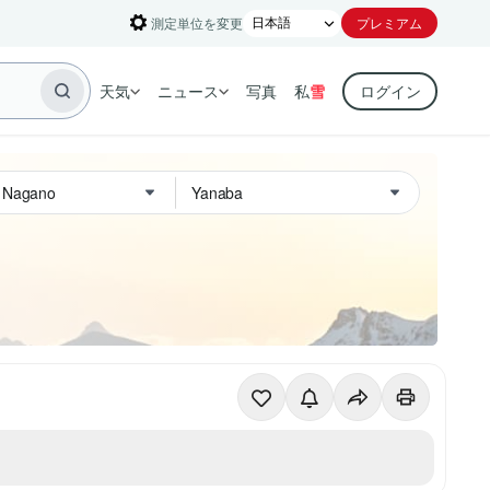
測定単位を変更
プレミアム
天気
ニュース
写真
私
雪
ログイン