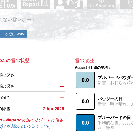
でない雪レポート
ートを提出
aba の雪の状態
雪の履歴
August月1 週の平均：
部の深さ
—
ブルバードパウダ
0.0
新雪、おおむね晴
部の深さ
—
の深さ
—
パウダーの日
0.0
新雪、時々晴れ、
の降雪
7 Apr 2026
ブルーバードの日
n - Nagano
の他のリゾートの報告:
0.0
平均的な雪、おお
0)
/
状態のよいゲレンデ (0)
れ、微風