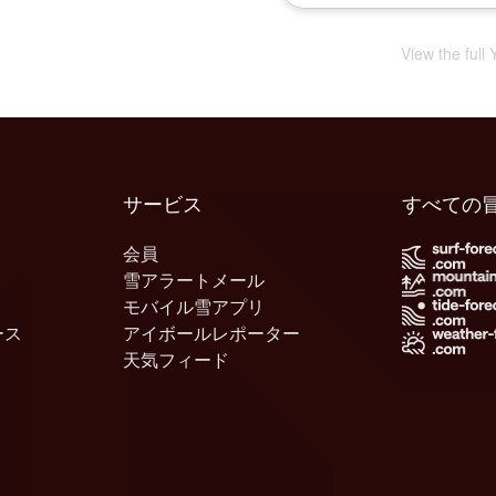
View the full
サービス
すべての
会員
雪アラートメール
モバイル雪アプリ
ース
アイボールレポーター
天気フィード