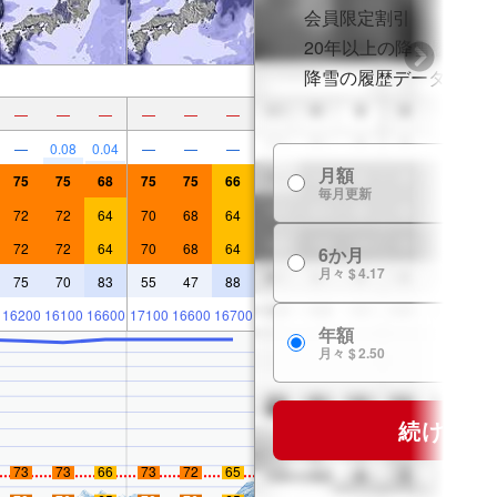
会員限定割引
20年以上の降雪履歴
降雪の履歴データ
—
—
—
—
—
—
—
0.08
0.04
—
—
—
月額
75
75
68
75
75
66
毎月更新
72
72
64
70
68
64
72
72
64
70
68
64
6か月
月々 $ 4.17
75
70
83
55
47
88
16200
16100
16600
17100
16600
16700
年額
月々 $ 2.50
続ける
73
73
66
73
72
65