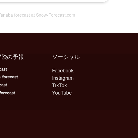
 Yanaba forecast at
Snow-Forecast.com
冒険の予報
ソーシャル
Facebook
Instagram
TikTok
YouTube