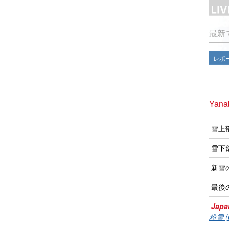
最新
レポ
Yan
雪上
雪下
新雪
最後
Japa
粉雪 (