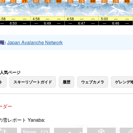
82
82
71
80
78
69
80
78
68
80
76
69
4:58
—
—
4:58
—
—
4:58
—
—
5:00
—
—
—
6:50
—
—
6:49
—
—
6:47
—
—
6:46
—
報:
Japan Avalanche Network
 の人気ページ
ト
スキーリゾートガイド
履歴
ウェブカメラ
ゲレンデ
ーダー
雪レポート Yanaba: