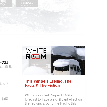
ーの日
れ、微風
This Winter’s El Niño, The
風あり
Facts & The Fiction
With a so-called “Super El Niño”
むね晴
forecast to have a significant effect on
the regions around the Pacific this