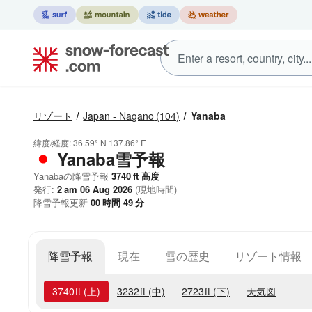
リゾート
Japan - Nagano
(104)
Yanaba
緯度/経度:
36.59° N
137.86° E
Yanaba雪予報
Yanabaの降雪予報
3740
ft
高度
発行:
2 am 06 Aug 2026
(現地時間)
降雪予報更新
00
時間
49
分
降雪予報
現在
雪の歴史
リゾート情報
3740
ft
(上)
3232
ft
(中)
2723
ft
(下)
天気図