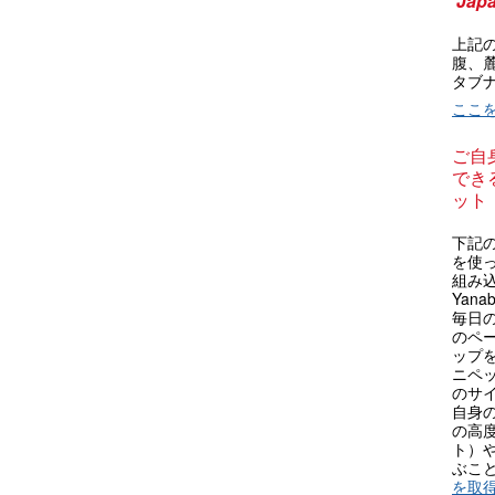
Japa
上記
腹、
タブ
ここ
ご自
できる
ット
下記の
を使
組み
Yan
毎日
のペ
ップを
ニペ
のサ
自身
の高
ト）
ぶこ
を取