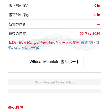
雪上部の深さ
0
in
雪下部の深さ
0
in
新雪の深さ
—
最後の降雪
30 May 2026
USA - New Hampshire
の他のリゾートの報告:
粉雪 (0)
/
状
態のよいゲレンデ (0)
Wildcat Mountain 雪リポート
Snow-Forecast Partner Offers
雪の履歴