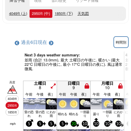
降雪予報
現在
雪の歴史
リゾート情報
4049
ft
(上)
2950
ft
(中)
1850
ft
(下)
天気図
過去6日
現在
時間別
Next 3 days weather summary:
4 
並雨 (合計 13.0mm), 最大 土曜日の午後に. 暖かい (最大
並雨
22°C 日曜日の午後に, 最小 17°C 日曜日の夜に). 風は通常
2
微風.
微
高度
土曜日
日曜日
月曜日
8
9
10
午前
午後
夜］
午前
午後
夜］
午前
午後
夜］
午
4049
ft
2950
ft
雷の恐
雷の恐
にわか
一部曇
一部曇
にわか
に
1850
ft
晴れる
晴れる
曇り
れ
れ
雨
り
り
雨
mph
5
5
5
5
20
10
10
10
10
1