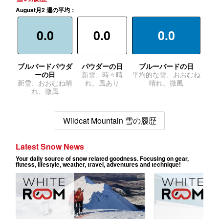
August月2 週の平均：
0.0
0.0
0.0
ブルバードパウダ
パウダーの日
ブルーバードの日
ーの日
新雪、時々晴
平均的な雪、おおむね
新雪、おおむね晴
れ、風あり
晴れ、微風
れ、微風
Wildcat Mountain 雪の履歴