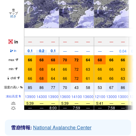
雪
マップ
続き
in
—
—
—
—
—
—
—
—
—
0.1
0.2
0.1
—
—
—
—
—
0.04
0.
in
66
68
68
70
72
64
68
66
66
6
max
°
F
66
68
64
66
72
63
66
66
63
6
min
°
F
66
68
64
66
72
61
66
66
63
6
chill
°
F
85
86
77
70
43
58
53
67
86
7
湿度の高い
%
13900
14300
13900
13600
14100
13600
12100
13000
13000
135
凍結高度
ft
5:39
—
—
5:39
—
—
5:41
—
—
5:
—
—
8:00
—
7:59
—
—
7:58
—
雪崩情報:
National Avalanche Center