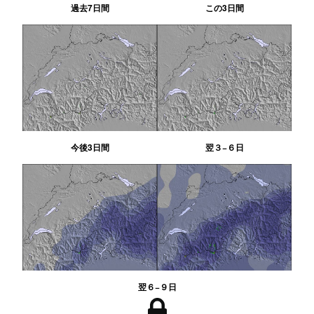
過去7日間
この3日間
今後3日間
翌３−６日
翌６−９日