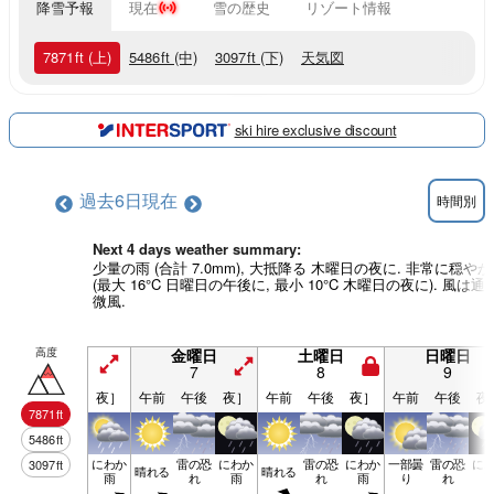
降雪予報
現在
雪の歴史
リゾート情報
7871
ft
(上)
5486
ft
(中)
3097
ft
(下)
天気図
ski hire exclusive discount
過去6日
現在
時間別
Next 4 days weather summary:
少量の雨 (合計 7.0mm), 大抵降る 木曜日の夜に. 非常に穏やか
(最大 16°C 日曜日の午後に, 最小 10°C 木曜日の夜に). 風は通
微風.
高度
金曜日
土曜日
日曜日
7
8
9
夜］
午前
午後
夜］
午前
午後
夜］
午前
午後
夜
7871
ft
5486
ft
にわか
雷の恐
にわか
雷の恐
にわか
一部曇
雷の恐
に
3097
ft
晴れる
晴れる
雨
れ
雨
れ
雨
り
れ