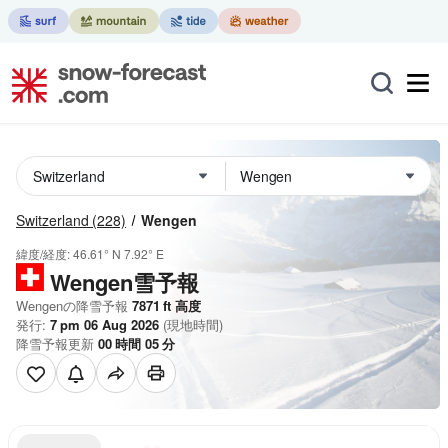
Switzerland
(228)
Wengen
緯度/経度:
46.61° N
7.92° E
Wengen雪予報
Wengenの降雪予報
7871
ft
高度
発行:
7 pm 06 Aug 2026
(現地時間)
降雪予報更新
00
時間
05
分