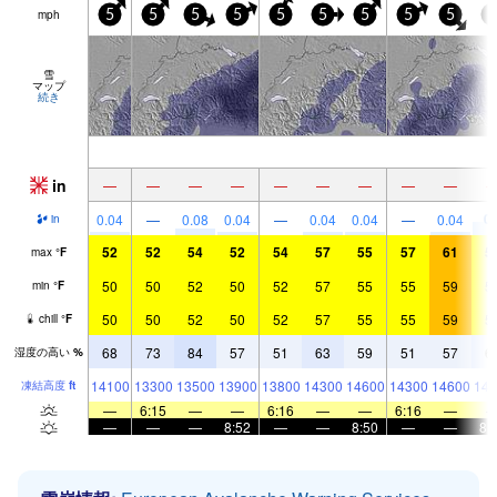
mph
5
5
5
5
5
5
5
5
5
5
雪
マップ
続き
in
—
—
—
—
—
—
—
—
—
0.
0.04
—
0.08
0.04
—
0.04
0.04
—
0.04
in
52
52
54
52
54
57
55
57
61
5
max
°
F
50
50
52
50
52
57
55
55
59
5
min
°
F
50
50
52
50
52
57
55
55
59
5
chill
°
F
68
73
84
57
51
63
59
51
57
6
湿度の高い
%
14100
13300
13500
13900
13800
14300
14600
14300
14600
143
凍結高度
ft
—
6:15
—
—
6:16
—
—
6:16
—
—
—
—
8:52
—
—
8:50
—
—
8: