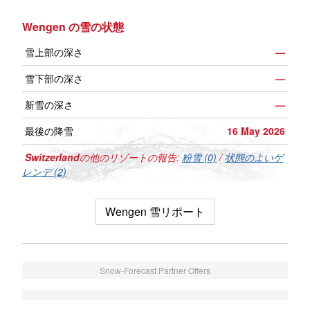
Wengen の雪の状態
雪上部の深さ
—
雪下部の深さ
—
新雪の深さ
—
最後の降雪
16 May 2026
Switzerland
の他のリゾートの報告:
粉雪 (0)
/
状態のよいゲ
レンデ (2)
Wengen 雪リポート
Snow-Forecast Partner Offers