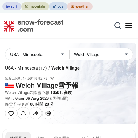
USA - Minnesota
(17)
Welch Village
緯度/経度:
44.56° N
92.73° W
Welch Village雪予報
Welch Villageの降雪予報
1050
ft
高度
発行:
6 am 06 Aug 2026
(現地時間)
降雪予報更新
00
時間
28
分