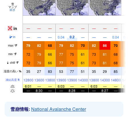
雪
マップ
続き
in
—
—
—
—
—
—
—
—
—
0.2
—
—
—
0.04
—
—
—
0.04
0.
in
79
82
68
79
82
70
82
86
70
8
max
°
F
72
79
66
77
75
61
73
81
68
7
min
°
F
72
79
66
77
75
61
73
81
68
7
chill
°
F
35
27
83
53
77
51
35
29
85
8
湿度の高い
%
12800
13600
13800
13900
13900
14300
13800
14300
14800
149
凍結高度
ft
6:01
—
—
6:03
—
—
6:03
—
—
6:
—
8:30
—
—
8:28
—
—
8:27
—
雪崩情報:
National Avalanche Center