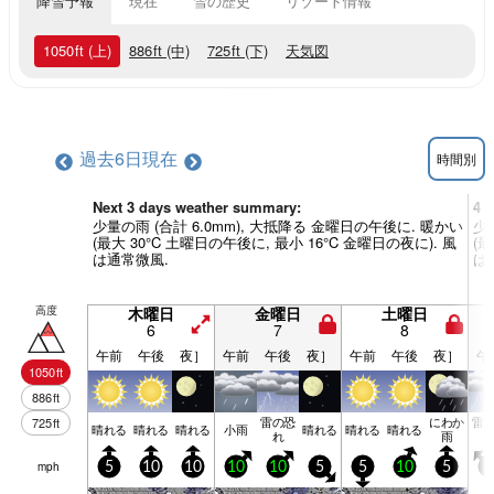
降雪予報
現在
雪の歴史
リゾート情報
1050
ft
(上)
886
ft
(中)
725
ft
(下)
天気図
過去6日
現在
時間別
Next 3 days weather summary:
4 
少量の雨 (合計 6.0mm), 大抵降る 金曜日の午後に. 暖かい
少
(最大 30°C 土曜日の午後に, 最小 16°C 金曜日の夜に). 風
(最
は通常微風.
は
高度
木曜日
金曜日
土曜日
6
7
8
午前
午後
夜］
午前
午後
夜］
午前
午後
夜］
午
1050
ft
886
ft
雷の恐
にわか
雷
725
ft
晴れる
晴れる
晴れる
小雨
晴れる
晴れる
晴れる
れ
雨
mph
5
10
10
10
10
5
5
10
5
5