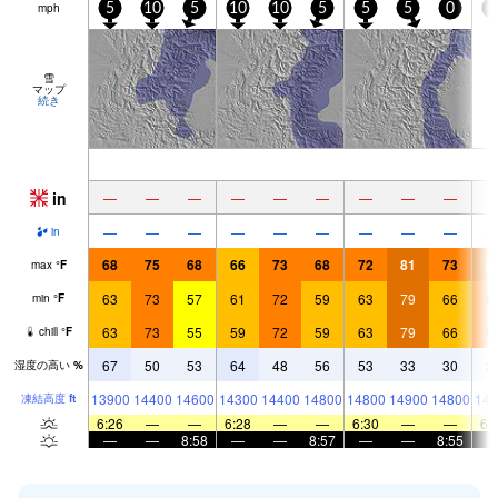
mph
5
10
5
10
10
5
5
5
0
5
雪
マップ
続き
in
—
—
—
—
—
—
—
—
—
—
—
—
—
—
—
—
—
—
in
68
75
68
66
73
68
72
81
73
8
max
°
F
63
73
57
61
72
59
63
79
66
6
min
°
F
63
73
55
59
72
59
63
79
66
6
chill
°
F
67
50
53
64
48
56
53
33
30
2
湿度の高い
%
13900
14400
14600
14300
14400
14800
14800
14900
14800
146
凍結高度
ft
6:26
—
—
6:28
—
—
6:30
—
—
6:
—
—
8:58
—
—
8:57
—
—
8:55