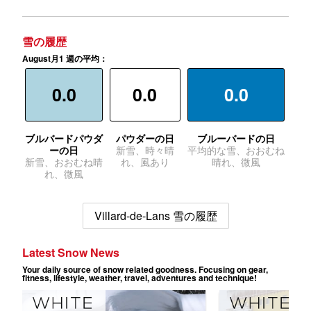
雪の履歴
August月1 週の平均：
0.0
0.0
0.0
ブルバードパウダ
パウダーの日
ブルーバードの日
ーの日
新雪、時々晴
平均的な雪、おおむね
新雪、おおむね晴
れ、風あり
晴れ、微風
れ、微風
Villard-de-Lans 雪の履歴