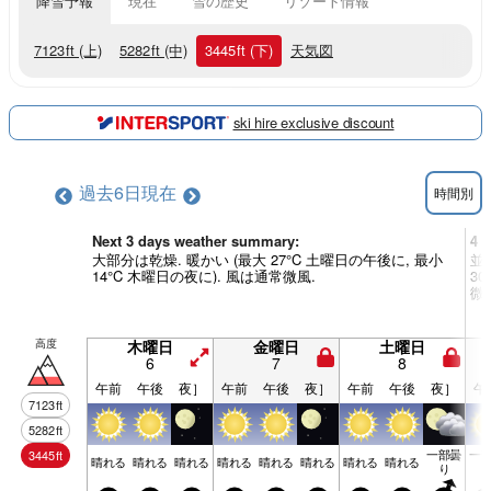
降雪予報
現在
雪の歴史
リゾート情報
7123
ft
(上)
5282
ft
(中)
3445
ft
(下)
天気図
ski hire exclusive discount
過去6日
現在
時間別
Next 3 days weather summary:
4 
大部分は乾燥. 暖かい (最大 27°C 土曜日の午後に, 最小
並雨
14°C 木曜日の夜に). 風は通常微風.
3
微
高度
木曜日
金曜日
土曜日
6
7
8
午前
午後
夜］
午前
午後
夜］
午前
午後
夜］
午
7123
ft
5282
ft
一部曇
一
3445
ft
晴れる
晴れる
晴れる
晴れる
晴れる
晴れる
晴れる
晴れる
り