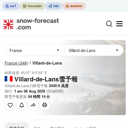
France
(248)
Villard-de-Lans
緯度/経度:
45.07° N
5.55° E
Villard-de-Lans雪予報
Villard-de-Lansの降雪予報
3445
ft
高度
発行:
1 am 06 Aug 2026
(現地時間)
降雪予報更新
04
時間
14
分