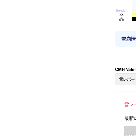
海の水位
雪崩情
CMH Val
雪レポー
雪レ
最新の