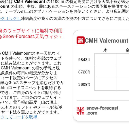
の表には
CMH Valemount
の1100 m の特定高度における天気予報が
mount
の山頂、中腹、麓にあるスキーステーションの雪予報を提供する
は、テーブルの上のタブナビゲーションをお使いください。より広範囲
をクリックし
凍結高度や我々の気温の予測の仕方についてさらにご覧く
身のウェブサイトに無料で利用
Snow-Forecast.天気ウィジェ
 CMH Valemountスキー天気ウィ
ットを使って、無料で外部のウェブ
トに組み込むことができます。これ
CMH Valemount の雪の予報と現
気象条件の毎日の概況が分かりま
フィード設定のページにアクセス
簡単な3つのステップを踏むだけでカ
htmlコードスニペットを取得する
ができ、ご自身のサイトに貼り付け
ただけます。ご自身のウェブサイト
わせて、雪予報の高度（山の頂上、
、ふもとのリフト）やメートル法/ポ
・ヤード法を選ぶことができます。
ックしてコードを取得