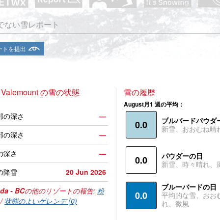
でない雪レポート
ートを提出
 Valemount の雪の状態
雪の履歴
August月1 週の平均：
部の深さ
—
ブルバードパウダ
0.0
新雪、おおむね晴
部の深さ
—
の深さ
—
パウダーの日
0.0
新雪、時々晴れ、
の降雪
20 Jun 2026
ブルーバードの日
da - BC
の他のリゾートの報告:
粉
0.0
平均的な雪、おお
/
状態のよいゲレンデ (0)
れ、微風