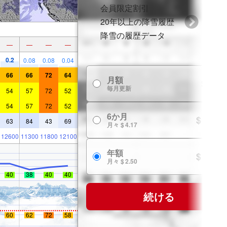
会員限定割引
20年以上の降雪履歴
降雪の履歴データ
—
—
—
—
0.2
0.08
0.08
0.04
66
66
72
64
月額
$ 7.99
毎月更新
54
57
72
52
54
57
72
52
6か月
$ 24.99
63
84
43
69
月々 $ 4.17
12600
11300
11800
12100
年額
$ 29.99
月々 $ 2.50
40
38
40
40
続ける
60
62
72
58