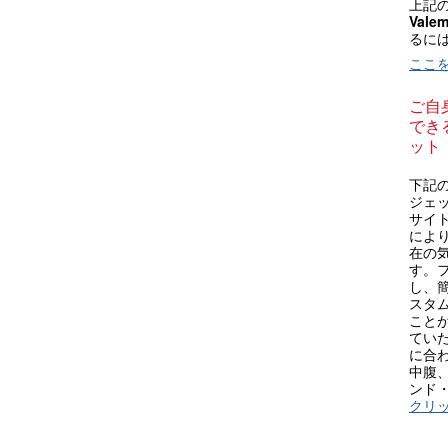
上記
Vale
るに
ここ
ご自
できる
ット
下記の
ジェ
サイ
により
在の
す。
し、
スタム
こと
てい
に合
中腹
ンド
クリ