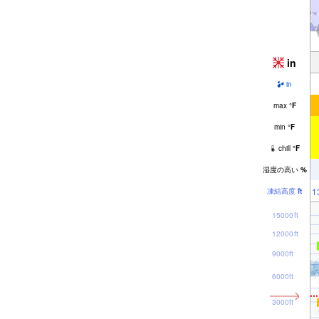
in
in
max
°
F
min
°
F
chill
°
F
湿度の高い
%
1
凍結高度
ft
15000ft
12000ft
9000ft
6000ft
3000ft