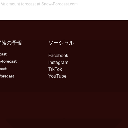
 Valemount forecast at
Snow-Forecast.com
冒険の予報
ソーシャル
Facebook
Instagram
TikTok
YouTube