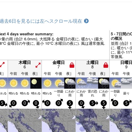
過去6日を見るには左へスクロール
現在
ext 4 days weather summary:
5 - 7日間の
の概況
少量の雨 (合計 6.0mm), 大抵降る 金曜日の夜に. 暖かい (最大
28°C 金曜日の午後に, 最小 10°C 水曜日の夜に). 風は通常微風.
並雨 (合計 
に. 暖かい 
に, 最小 1
常微風.
木曜日
金曜日
土曜日
日曜
6
7
8
9
夜］
午前
午後
夜］
午前
午後
夜］
午前
午後
夜］
午前
午後
一部曇
にわか
にわか
雷の恐
にわか
一部曇
晴れる
晴れる
晴れる
晴れる
晴れる
曇り
り
雨
雨
れ
雨
り
5
0
0
0
0
0
5
0
5
5
0
5