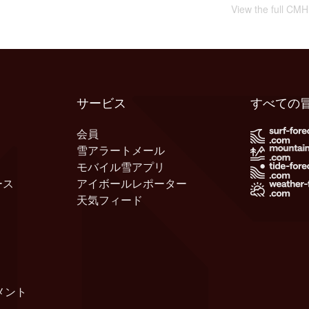
View the full CMH
サービス
すべての
会員
雪アラートメール
モバイル雪アプリ
ース
アイボールレポーター
天気フィード
メント