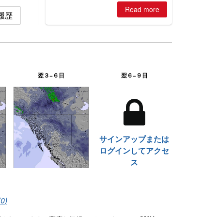
is simple: book now or wait, and
Read more
where are the best odds?
の履歴
翌３−６日
翌６−９日
サインアップまたは
ログインしてアクセ
ス
0)