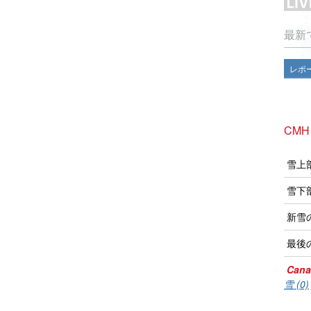
最新
レポ
CMH
雪上
雪下
新雪
最後
Cana
雪 (0)