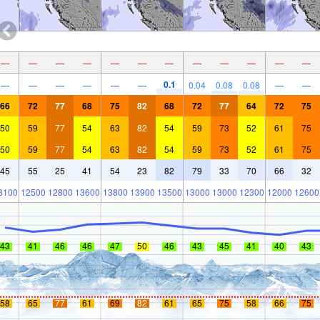
—
—
—
—
—
—
—
—
—
—
—
—
0.1
—
—
—
—
—
—
0.04
0.08
0.08
—
—
66
72
77
68
75
82
68
72
77
64
72
75
50
59
77
54
63
82
54
59
73
52
61
75
50
59
77
54
63
82
54
59
73
52
61
75
45
55
25
41
54
23
82
79
33
70
66
32
3100
12500
12800
13600
13800
13900
13500
13000
13000
12300
12000
12600
43
41
46
46
47
50
46
43
45
41
40
43
58
65
77
61
69
82
61
65
75
58
66
75