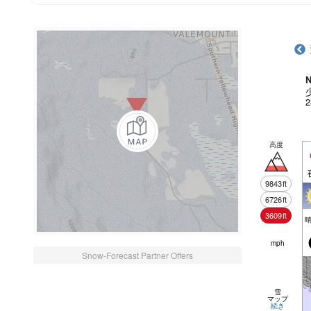
N
高度
9843
ft
6726
ft
3609
ft
mph
Snow-Forecast Partner Offers
雪
マップ
続き