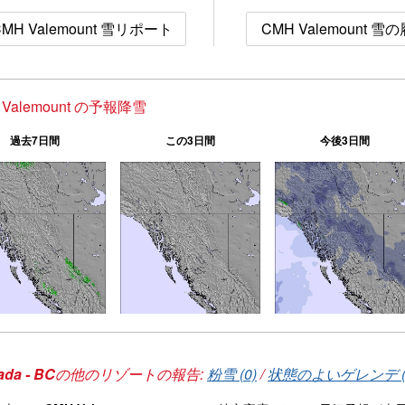
CMH Valemount 雪リポート
CMH Valemount 雪
 Valemount の予報降雪
過去7日間
この3日間
今後3日間
da - BC
の他のリゾートの報告:
粉雪 (0)
/
状態のよいゲレンデ (