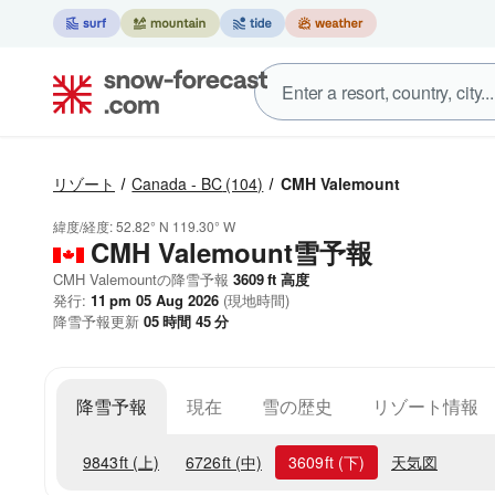
リゾート
Canada - BC
(104)
CMH Valemount
緯度/経度:
52.82° N
119.30° W
CMH Valemount雪予報
CMH Valemountの降雪予報
3609
ft
高度
発行:
11 pm 05 Aug 2026
(現地時間)
降雪予報更新
05
時間
45
分
降雪予報
現在
雪の歴史
リゾート情報
9843
ft
(上)
6726
ft
(中)
3609
ft
(下)
天気図