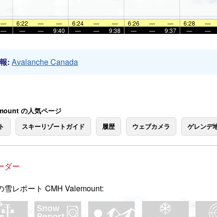
—
6:22
—
—
6:24
—
—
6:26
—
—
6:28
—
—
—
—
9:40
—
—
9:38
—
—
9:37
—
—
報:
Avalanche Canada
emount の人気ページ
ト
スキーリゾートガイド
履歴
ウェブカメラ
ゲレンデ
ーダー
雪レポート CMH Valemount: