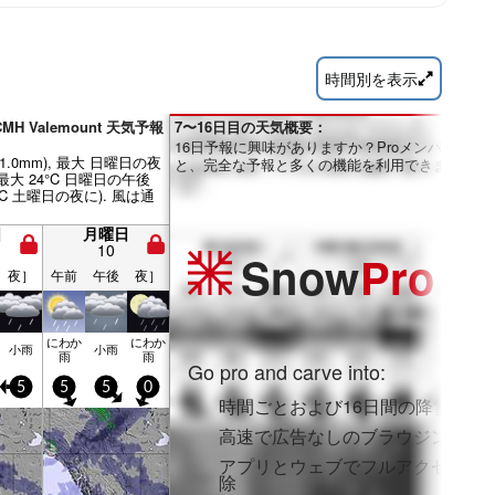
時間別を表示
CMH Valemount 天気予報
7〜16日目の天気概要：
16日予報に興味がありますか？Proメンバーにな
11.0mm), 最大 日曜日の夜
と、完全な予報と多くの機能を利用できます。
(最大 24°C 日曜日の午後
1°C 土曜日の夜に). 風は通
日
月曜日
10
Snow
Pro
夜］
午前
午後
夜］
にわか
にわか
小雨
小雨
雨
雨
Go pro and carve into:
5
5
5
0
時間ごとおよび16日間の降雪予報
高速で広告なしのブラウジング
アプリとウェブでフルアクセスを
除