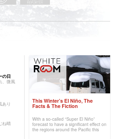
ーの日
れ、微風
This Winter’s El Niño, The
風あり
Facts & The Fiction
With a so-called “Super El Niño”
むね晴
forecast to have a significant effect on
the regions around the Pacific this
winter, the question skiers are asking