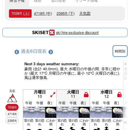
降雪予報
現在
雪の歴史
リゾート情報
7038
ft
(上)
4718
ft
(中)
2395
ft
(下)
天気図
ski hire exclusive discount
過去6日
現在
時間別
Next 3 days weather summary:
4 
豪雨 (合計 40.0mm), 最大 水曜日の午後の間. 非常に穏や
並
か (最大 17°C 月曜日の午後に, 最小 12°C 火曜日の夜に).
(最
風は通常微風.
は
高度
月曜日
火曜日
水曜日
10
11
12
午前
午後
夜］
午前
午後
夜］
午前
午後
夜］
午
7038
ft
4718
ft
雷の恐
雷の恐
にわか
雷の恐
雷の恐
にわか
雷の恐
雷の恐
にわか
2395
ft
晴
れ
れ
雨
れ
れ
雨
れ
れ
雨