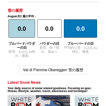
雪の履歴
August月2 週の平均：
0.0
0.0
0.0
ブルバードパウダ
パウダーの日
ブルーバードの日
ーの日
新雪、時々晴
平均的な雪、おおむね
新雪、おおむね晴
れ、風あり
晴れ、微風
れ、微風
Val di Fiemme-Obereggen 雪の履歴