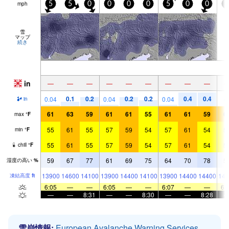
mph
5
5
0
0
0
0
5
0
0
0
雪
マップ
続き
in
—
—
—
—
—
—
—
—
—
0.1
0.2
0.2
0.2
0.4
0.4
0.04
0.04
0.04
in
61
63
59
61
61
55
61
61
59
6
max
°
F
55
61
55
57
59
54
57
61
54
5
min
°
F
55
61
55
57
59
54
57
61
54
5
chill
°
F
59
67
77
61
69
75
64
70
78
5
湿度の高い
%
13900
14600
14100
13900
14400
14100
13900
14400
14400
143
凍結高度
ft
6:05
—
—
6:05
—
—
6:07
—
—
6:
—
—
8:31
—
—
8:30
—
—
8:28
雪崩情報:
European Avalanche Warning Services