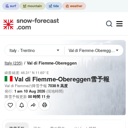
Italy
(235)
Val di Fiemme-Obereggen
緯度/経度:
46.31° N
11.60° E
Val di Fiemme-Obereggen雪予報
Val di Fiemmeの降雪予報
7038
ft
高度
発行:
1 am 10 Aug 2026
(現地時間)
降雪予報更新
00
時間
11
分