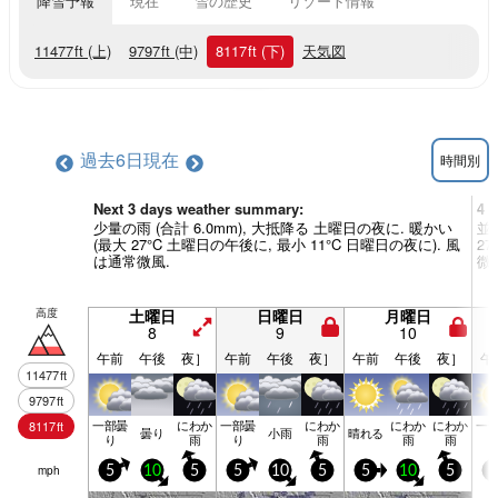
降雪予報
現在
雪の歴史
リゾート情報
11477
ft
(上)
9797
ft
(中)
8117
ft
(下)
天気図
過去6日
現在
時間別
Next 3 days weather summary:
4 
少量の雨 (合計 6.0mm), 大抵降る 土曜日の夜に. 暖かい
並雨
(最大 27°C 土曜日の午後に, 最小 11°C 日曜日の夜に). 風
2
は通常微風.
微
高度
土曜日
日曜日
月曜日
8
9
10
午前
午後
夜］
午前
午後
夜］
午前
午後
夜］
午
11477
ft
9797
ft
一部曇
にわか
一部曇
にわか
にわか
にわか
一
8117
ft
曇り
小雨
晴れる
り
雨
り
雨
雨
雨
mph
5
10
5
5
10
5
5
10
5
5