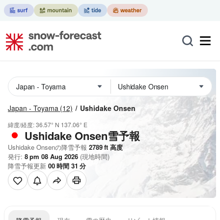
Japan - Toyama
(12)
Ushidake Onsen
緯度/経度:
36.57° N
137.06° E
Ushidake Onsen雪予報
Ushidake Onsenの降雪予報
2789
ft
高度
発行:
8 pm 08 Aug 2026
(現地時間)
降雪予報更新
00
時間
31
分