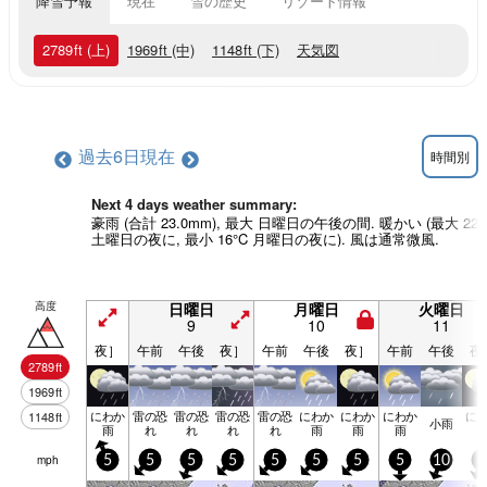
降雪予報
現在
雪の歴史
リゾート情報
2789
ft
(上)
1969
ft
(中)
1148
ft
(下)
天気図
過去6日
現在
時間別
Next 4 days weather summary:
豪雨 (合計 23.0mm), 最大 日曜日の午後の間. 暖かい (最大 22°
土曜日の夜に, 最小 16°C 月曜日の夜に). 風は通常微風.
高度
日曜日
月曜日
火曜日
9
10
11
夜］
午前
午後
夜］
午前
午後
夜］
午前
午後
夜
2789
ft
1969
ft
にわか
雷の恐
雷の恐
雷の恐
雷の恐
にわか
にわか
にわか
に
1148
ft
小雨
雨
れ
れ
れ
れ
雨
雨
雨
mph
5
5
5
5
5
5
5
5
10
5