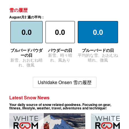
雪の履歴
August月2 週の平均：
0.0
0.0
0.0
ブルバードパウダ
パウダーの日
ブルーバードの日
ーの日
新雪、時々晴
平均的な雪、おおむね
新雪、おおむね晴
れ、風あり
晴れ、微風
れ、微風
Ushidake Onsen 雪の履歴