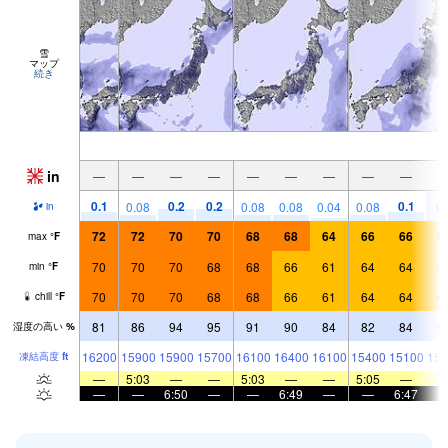
雪
マップ
続き
in
—
—
—
—
—
—
—
—
—
0.1
0.2
0.2
0.1
0.
0.08
0.08
0.08
0.04
0.08
in
72
72
70
70
68
68
64
66
66
6
max
°
F
70
70
70
68
68
66
61
64
64
6
min
°
F
70
70
70
68
68
66
61
64
64
6
chill
°
F
81
86
94
95
91
90
84
82
84
9
湿度の高い
%
16200
15900
15900
15700
16100
16400
16100
15400
15100
156
凍結高度
ft
—
5:03
—
—
5:03
—
—
5:05
—
—
—
6:50
—
—
6:49
—
—
6:47