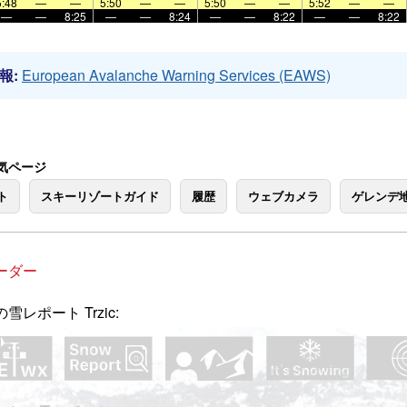
5:48
—
—
5:50
—
—
5:50
—
—
5:52
—
—
—
—
8:25
—
—
8:24
—
—
8:22
—
—
8:22
報:
European Avalanche Warning Services (EAWS)
の人気ページ
ト
スキーリゾートガイド
履歴
ウェブカメラ
ゲレンデ
ーダー
雪レポート Trzic: