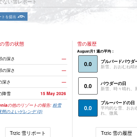
でない雪レポート
ートを提出
ic の雪の状態
雪の履歴
August月1 週の平均：
部の深さ
—
ブルバードパウダ
0.0
新雪、おおむね晴
部の深さ
—
の深さ
—
パウダーの日
0.0
新雪、時々晴れ、
の降雪
15 May 2026
ブルーバードの日
enia
の他のリゾートの報告:
粉雪
0.0
平均的な雪、おお
状態のよいゲレンデ (0)
れ、微風
Trzic 雪リポート
Trzic 雪の履歴