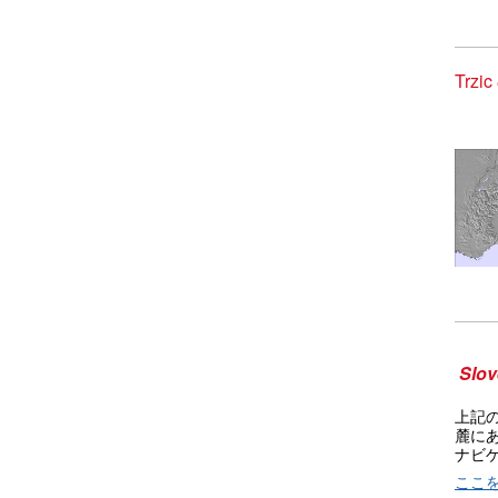
Trz
Slov
上記
麓に
ナビ
ここ