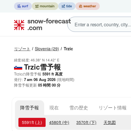
リゾート
Slovenia
(29)
Trzic
緯度/経度:
46.38° N
14.42° E
Trzic雪予報
Trzicの降雪予報
5591
ft
高度
発行:
7 am 06 Aug 2026
(現地時間)
降雪予報更新
05
時間
00
分
降雪予報
現在
雪の歴史
リゾート情報
5591
ft
(上)
4580
ft
(中)
3570
ft
(下)
天気図