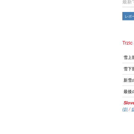
最新
レポ
Trz
雪上
雪下
新雪
最後
Slov
(0)
/