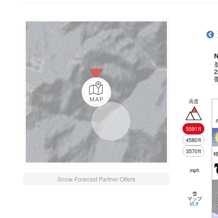
N
高度
5591
ft
4580
ft
3570
ft
mph
Snow-Forecast Partner Offers
雪
マップ
続き