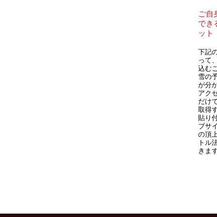
ご自
できる
ット
下記の
って
込むこ
雪の
が分
アク
だけで
取得
貼り
ブサ
の頂
トル
きま