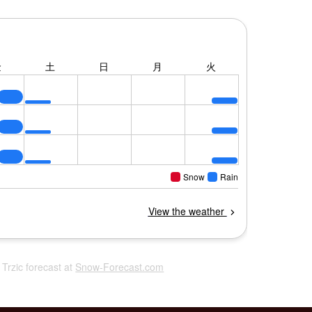
l Trzic forecast at
Snow-Forecast.com