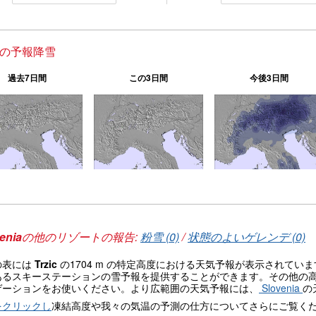
ic の予報降雪
過去7日間
この3日間
今後3日間
enia
の他のリゾートの報告:
粉雪 (0)
/
状態のよいゲレンデ (0)
の表には
Trzic
の1704 m の特定高度における天気予報が表示されてい
あるスキーステーションの雪予報を提供することができます。その他の
ゲーションをお使いください。より広範囲の天気予報には、
Slovenia
の
をクリックし
凍結高度や我々の気温の予測の仕方についてさらにご覧く