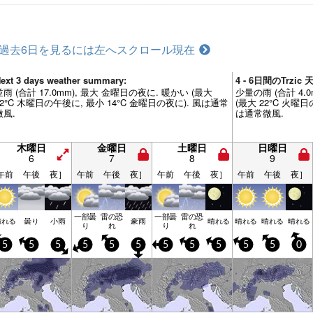
過去6日を見るには左へスクロール
現在
ext 3 days weather summary:
4 - 6日間のTrzi
並雨 (合計 17.0mm), 最大 金曜日の夜に. 暖かい (最大
少量の雨 (合計 4.
22°C 木曜日の午後に, 最小 14°C 金曜日の夜に). 風は通常
(最大 22°C 火曜日
微風.
は通常微風.
木曜日
金曜日
土曜日
日曜日
6
7
8
9
午前
午後
夜］
午前
午後
夜］
午前
午後
夜］
午前
午後
夜］
一部曇
雷の恐
一部曇
雷の恐
晴れる
曇り
小雨
豪雨
晴れる
晴れる
晴れる
晴れる
り
れ
り
れ
5
5
5
5
5
5
5
5
5
5
5
0