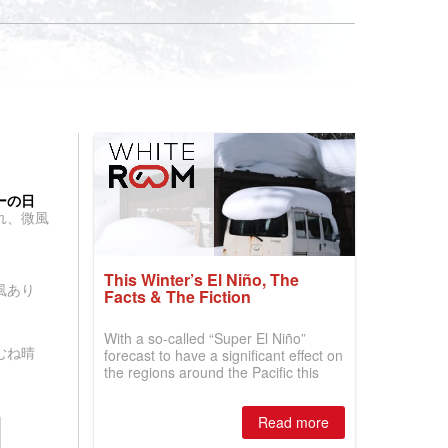
ーの日
れ、微風
This Winter’s El Niño, The
風あり
Facts & The Fiction
With a so-called “Super El Niño”
むね晴
forecast to have a significant effect on
the regions around the Pacific this
winter, the question skiers are asking
is simple: book now or wait, and
Read more
where are the best odds?