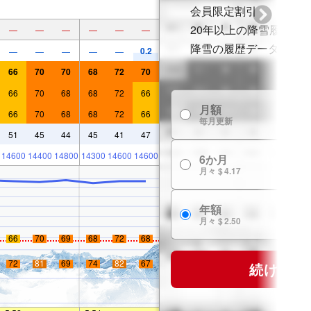
会員限定割引
20年以上の降雪履歴
—
—
—
—
—
—
降雪の履歴データ
0.2
—
—
—
—
—
66
70
70
68
72
70
66
70
68
68
72
66
月額
66
70
68
68
72
66
毎月更新
51
45
44
45
41
47
14600
14400
14800
14300
14600
14600
6か月
月々 $ 4.17
年額
月々 $ 2.50
66
70
69
68
72
68
72
81
69
74
82
67
続ける