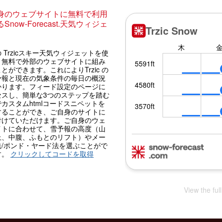
身のウェブサイトに無料で利用
Snow-Forecast.天気ウィジェ
 Trzicスキー天気ウィジェットを使
、無料で外部のウェブサイトに組み
とができます。これによりTrzic の
予報と現在の気象条件の毎日の概況
かります。フィード設定のページに
セスし、簡単な3つのステップを踏む
カスタムhtmlコードスニペットを
することができ、ご自身のサイトに
付けていただけます。ご自身のウェ
イトに合わせて、雪予報の高度（山
上、中腹、ふもとのリフト）やメー
法/ポンド・ヤード法を選ぶことがで
す。
クリックしてコードを取得
View the ful