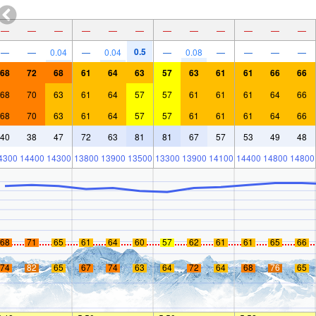
—
—
—
—
—
—
—
—
—
—
—
—
0.5
—
—
0.04
—
0.04
—
0.08
—
—
—
—
68
72
68
61
64
63
57
63
61
61
66
66
68
70
63
61
64
57
57
61
61
61
64
66
68
70
63
61
64
57
57
61
61
61
64
66
40
38
47
72
63
81
81
67
57
53
49
48
4300
14400
14300
13800
13900
13500
13300
13900
14100
14400
14800
14800
68
71
65
61
64
60
57
62
61
61
65
66
74
82
65
67
74
63
64
72
64
68
76
65