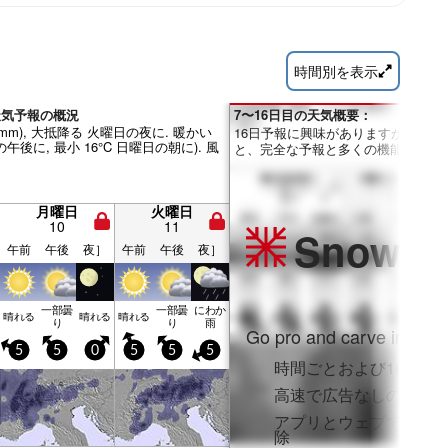
時間別を表示
c 天気予報の概況
7〜16日目の天気概要：
0mm), 大抵降る 火曜日の夜に. 暖かい
16日予報に興味がありますか？Pro
の午後に, 最小 16°C 日曜日の朝に). 風
と、完全な予報と多くの機能を利用
月曜日
火曜日
10
11
Snow
Pr
午前
午後
夜］
午前
午後
夜］
一部曇
一部曇
にわか
晴れる
晴れる
晴れる
り
り
雨
Go pro and carve into:
5
5
0
5
5
5
時間ごとおよび16日間
高速で広告なしのブラ
アプリとウェブでフル
除