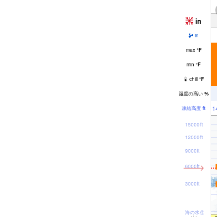
in
in
max
°
F
min
°
F
chill
°
F
湿度の高い
%
1
凍結高度
ft
15000ft
12000ft
9000ft
6000ft
3000ft
海の水位