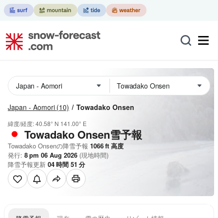
Japan - Aomori
(10)
Towadako Onsen
緯度/経度:
40.58° N
141.00° E
Towadako Onsen雪予報
Towadako Onsenの降雪予報
1066
ft
高度
発行:
8 pm 06 Aug 2026
(現地時間)
降雪予報更新
04
時間
51
分