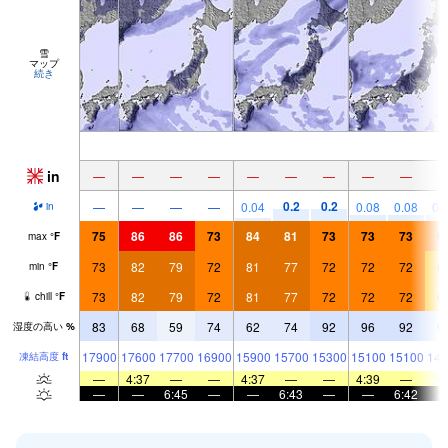
雪
マップ
続き
in
—
—
—
—
—
—
—
—
—
0.2
0.2
—
—
—
—
0.04
0.08
0.08
0.
in
75
86
86
73
84
81
73
73
73
6
max
°
F
73
82
79
72
81
77
72
72
72
6
min
°
F
73
82
79
72
81
77
72
72
72
6
chill
°
F
83
68
59
74
62
74
92
96
92
9
湿度の高い
%
17900
17600
17700
16900
15900
15700
15300
15100
15100
144
凍結高度
ft
—
4:37
—
—
4:37
—
—
4:39
—
—
—
6:45
—
—
6:43
—
—
6:42