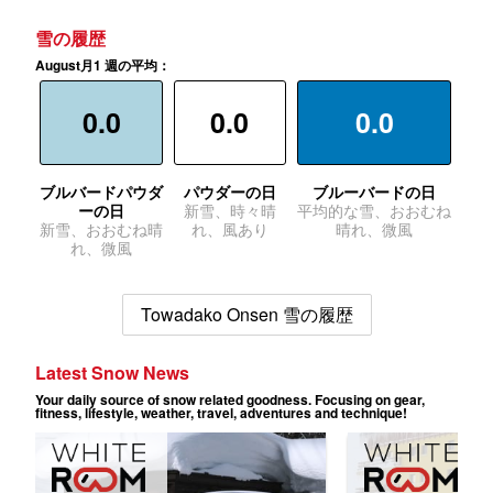
雪の履歴
August月1 週の平均：
0.0
0.0
0.0
ブルバードパウダ
パウダーの日
ブルーバードの日
ーの日
新雪、時々晴
平均的な雪、おおむね
新雪、おおむね晴
れ、風あり
晴れ、微風
れ、微風
Towadako Onsen 雪の履歴