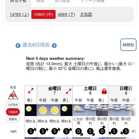
降雪予報
現在
雪の歴史
リゾート情報
1476
ft
(上)
1066
ft
(中)
656
ft
(下)
天気図
過去6日
現在
時間別
Next 4 days weather summary:
並雨 (合計 13.0mm), 最大 土曜日の午後に. 暖かい (最大 30°C
曜日の朝に, 最小 22°C 金曜日の夜に). 風は通常微風.
高度
金曜日
土曜日
日曜日
7
8
9
夜］
午前
午後
夜］
午前
午後
夜］
午前
午後
夜
1476
ft
1066
ft
にわか
雷の恐
雷の恐
雷の恐
雷の恐
656
ft
晴れる
晴れる
晴れる
晴れる
小
雨
れ
れ
れ
れ
mph
5
5
5
5
0
5
0
5
5
5