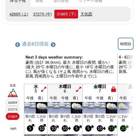
降雪予報
現在
雪の歴史
リゾート情報
4269
ft
(上)
3727
ft
(中)
3186
ft
(下)
天気図
過去6日
現在
時間別
Next 3 days weather summary:
4 - 6日間
豪雨 (合計 36.0mm), 最大 水曜日の夜間. 暖かい
豪雨 (合計
(最大 25°C 水曜日の午後に, 最小 18°C 水曜日の夜
26°C 月
に). 風が強くなる (そよ風 南西から 水曜日の夜に,
新風.
新風 西南西から 土曜日の午前中までに).
高度
水
木曜日
金曜日
土
5
6
7
8
午後
夜］
午前
午後
夜］
午前
午後
夜］
午前
午
4269
ft
3727
ft
雷の恐
にわか
雷の恐
雷の恐
にわか
雷の恐
雷の恐
にわか
にわか
3186
ft
曇
れ
雨
れ
れ
雨
れ
れ
雨
雨
mph
5
10
10
10
5
5
10
15
20
2