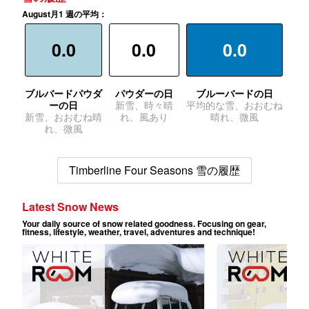
August月1 週の平均：
0.0
0.0
0.0
ブルバードパウダ
パウダーの日
ブルーバードの日
ーの日
新雪、時々晴
平均的な雪、おおむね
新雪、おおむね晴
れ、風あり
晴れ、微風
れ、微風
Timberline Four Seasons 雪の履歴