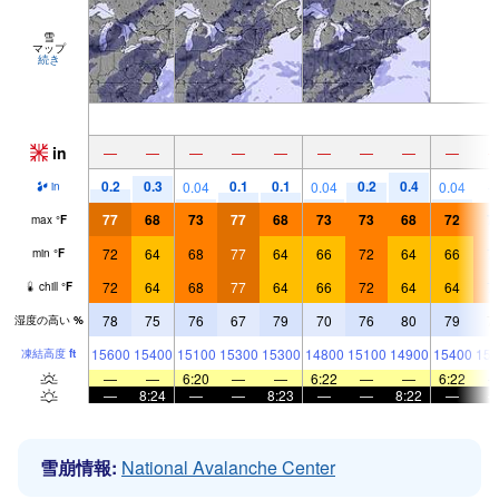
雪
マップ
続き
in
—
—
—
—
—
—
—
—
—
0.2
0.3
0.1
0.1
0.2
0.4
0.04
0.04
0.04
in
77
68
73
77
68
73
73
68
72
7
max
°
F
72
64
68
77
64
66
72
64
66
7
min
°
F
72
64
68
77
64
66
72
64
64
7
chill
°
F
78
75
76
67
79
70
76
80
79
7
湿度の高い
%
15600
15400
15100
15300
15300
14800
15100
14900
15400
154
凍結高度
ft
—
—
6:20
—
—
6:22
—
—
6:22
—
8:24
—
—
8:23
—
—
8:22
—
雪崩情報:
National Avalanche Center