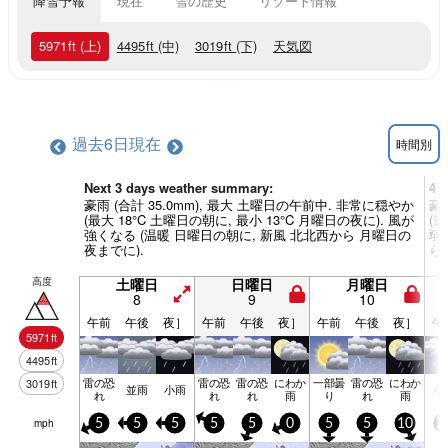
降雪予報
現在
雪の歴史
リゾート情報
5971
ft
(上)
4495
ft
(中)
3019
ft
(下)
天気図
過去6日
現在
時間別
Next 3 days weather summary:
4 
豪雨 (合計 35.0mm), 最大 土曜日の午前中. 非常に穏やか
豪
(最大 18°C 土曜日の朝に, 最小 13°C 月曜日の夜に). 風が
(最
強くなる (温暖 日曜日の朝に, 新風 北北西から 月曜日の
弱
夜までに).
ら
高度
土曜日
日曜日
月曜日
8
9
10
午前
午後
夜］
午前
午後
夜］
午前
午後
夜］
午
5971
ft
4495
ft
雷の恐
雷の恐
雷の恐
にわか
一部曇
雷の恐
にわか
3019
ft
並雨
小雨
小
れ
れ
れ
雨
り
れ
雨
mph
5
5
5
5
5
0
5
5
10
2