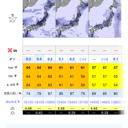
雪
マップ
続き
in
—
—
—
—
—
—
—
—
—
0.3
0.4
0.2
0.1
0.2
0.1
0.
0.04
—
0.08
in
64
64
64
61
61
61
57
57
57
5
max
°
F
64
64
63
61
61
59
57
57
55
5
min
°
F
64
64
63
61
61
59
57
57
54
5
chill
°
F
74
79
67
85
87
79
89
85
80
9
湿度の高い
%
16100
16100
15900
15400
15400
15100
14400
14600
13800
156
凍結高度
ft
4:48
—
—
4:48
—
—
4:48
—
—
4:
—
6:40
—
—
6:39
—
—
6:38
—