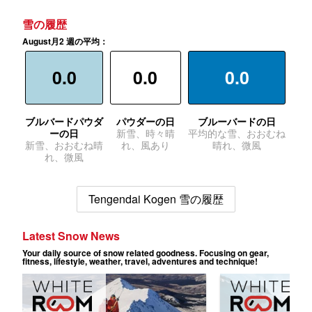
雪の履歴
August月2 週の平均：
0.0
0.0
0.0
ブルバードパウダ
パウダーの日
ブルーバードの日
ーの日
新雪、時々晴
平均的な雪、おおむね
新雪、おおむね晴
れ、風あり
晴れ、微風
れ、微風
Tengendai Kogen 雪の履歴