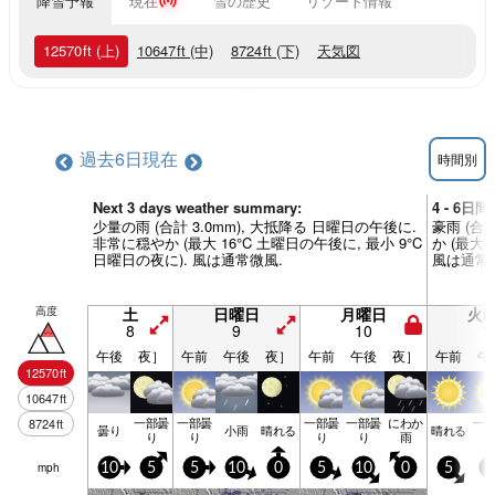
降雪予報
現在
雪の歴史
リゾート情報
12570
ft
(上)
10647
ft
(中)
8724
ft
(下)
天気図
過去6日
現在
時間別
Next 3 days weather summary:
4 - 6日
少量の雨 (合計 3.0mm), 大抵降る 日曜日の午後に.
豪雨 (合
非常に穏やか (最大 16°C 土曜日の午後に, 最小 9°C
か (最大 
日曜日の夜に). 風は通常微風.
風は通常
高度
土
日曜日
月曜日
火
8
9
10
1
午後
夜］
午前
午後
夜］
午前
午後
夜］
午前
午
12570
ft
10647
ft
一部曇
一部曇
一部曇
一部曇
にわか
一
8724
ft
曇り
小雨
晴れる
晴れる
り
り
り
り
雨
mph
10
5
5
10
0
5
10
0
5
5