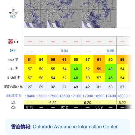
雪
マップ
続き
in
—
—
—
—
—
—
—
—
—
—
—
—
0.04
—
—
—
0.08
—
in
61
54
59
61
50
57
61
50
59
6
max
°
F
57
50
55
54
48
52
59
48
54
6
min
°
F
57
50
54
52
48
50
57
46
54
6
chill
°
F
27
29
32
27
49
42
31
53
37
2
湿度の高い
%
18400
17600
17900
18500
17100
17900
18500
17400
18000
190
凍結高度
ft
—
—
6:20
—
—
6:20
—
—
6:22
8:13
—
—
8:12
—
—
8:09
—
—
8:
雪崩情報:
Colorado Avalanche Information Center