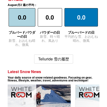
August月2 週の平均：
0.0
0.0
0.0
ブルバードパウダ
パウダーの日
ブルーバードの日
ーの日
新雪、時々晴
平均的な雪、おおむね
新雪、おおむね晴
れ、風あり
晴れ、微風
れ、微風
Telluride 雪の履歴