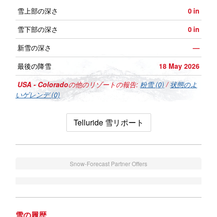
雪上部の深さ
0
in
雪下部の深さ
0
in
新雪の深さ
—
最後の降雪
18 May 2026
USA - Colorado
の他のリゾートの報告:
粉雪 (0)
/
状態のよ
いゲレンデ (0)
Telluride 雪リポート
Snow-Forecast Partner Offers
雪の履歴