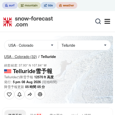
USA - Colorado
(32)
Telluride
緯度/経度:
37.93° N
107.84° W
Telluride雪予報
Tellurideの降雪予報
12570
ft
高度
発行:
5 pm 08 Aug 2026
(現地時間)
降雪予報更新
05
時間
05
分