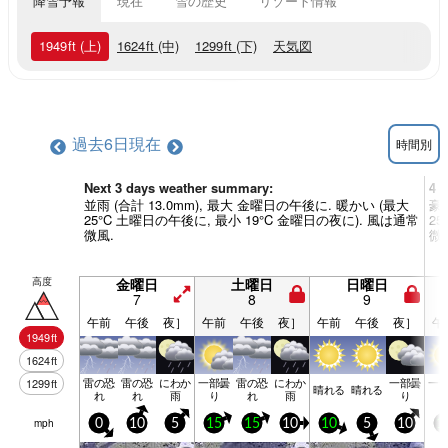
降雪予報
現在
雪の歴史
リゾート情報
1949
ft
(上)
1624
ft
(中)
1299
ft
(下)
天気図
過去6日
現在
時間別
Next 3 days weather summary:
4 
並雨 (合計 13.0mm), 最大 金曜日の午後に. 暖かい (最大
豪雨
25°C 土曜日の午後に, 最小 19°C 金曜日の夜に). 風は通常
2
微風.
微
高度
金曜日
土曜日
日曜日
7
8
9
午前
午後
夜］
午前
午後
夜］
午前
午後
夜］
午
1949
ft
1624
ft
雷の恐
雷の恐
にわか
一部曇
雷の恐
にわか
一部曇
一
1299
ft
晴れる
晴れる
れ
れ
雨
り
れ
雨
り
mph
0
10
5
15
15
10
10
5
10
1