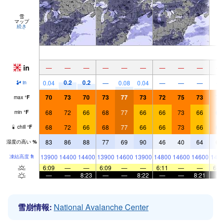
雪
マップ
続き
in
—
—
—
—
—
—
—
—
—
0.2
0.2
0.04
—
0.08
0.04
—
—
—
in
70
73
70
73
77
73
72
75
73
7
max
°
F
68
72
66
68
77
66
66
73
66
6
min
°
F
68
72
66
68
77
66
66
73
66
6
chill
°
F
83
86
88
77
69
90
46
40
64
6
湿度の高い
%
13900
14400
14400
13900
14600
13900
14800
14600
14600
143
凍結高度
ft
6:09
—
—
6:09
—
—
6:11
—
—
6:
—
—
8:23
—
—
8:22
—
—
8:21
雪崩情報:
National Avalanche Center