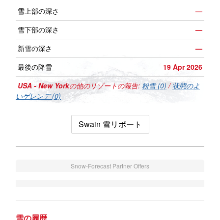
雪上部の深さ
—
雪下部の深さ
—
新雪の深さ
—
最後の降雪
19 Apr 2026
USA - New York
の他のリゾートの報告:
粉雪 (0)
/
状態のよ
いゲレンデ (0)
Swain 雪リポート
Snow-Forecast Partner Offers
雪の履歴