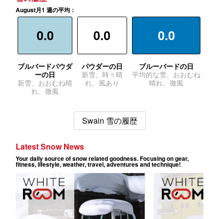
August月1 週の平均：
0.0
0.0
0.0
ブルバードパウダ
パウダーの日
ブルーバードの日
ーの日
新雪、時々晴
平均的な雪、おおむね
新雪、おおむね晴
れ、風あり
晴れ、微風
れ、微風
Swain 雪の履歴