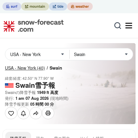
USA - New York
(40)
Swain
緯度/経度:
42.50° N
77.90° W
Swain雪予報
Swainの降雪予報
1949
ft
高度
発行:
1 am 07 Aug 2026
(現地時間)
降雪予報更新
05
時間
00
分