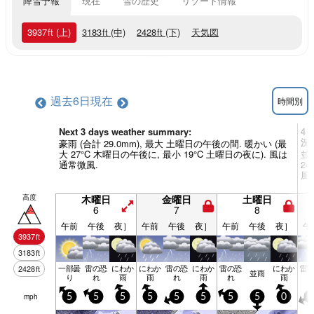
降雪予報
現在
雪の歴史
リゾート情報
3937
ft
(上)
3183
ft
(中)
2428
ft
(下)
天気図
過去6日
現在
時間別
Next 3 days weather summary:
4 
況
豪雨 (合計 29.0mm), 最大 土曜日の午後の間. 暖かい (最
大 27°C 木曜日の午後に, 最小 19°C 土曜日の夜に). 風は
並雨
通常微風.
2
風.
高度
木曜日
金曜日
土曜日
6
7
8
午前
午後
夜］
午前
午後
夜］
午前
午後
夜］
午
3937
ft
3183
ft
一部曇
雷の恐
にわか
にわか
雷の恐
にわか
雷の恐
にわか
雷
2428
ft
並雨
り
れ
雨
雨
れ
雨
れ
雨
mph
5
5
5
5
5
5
5
5
0
5