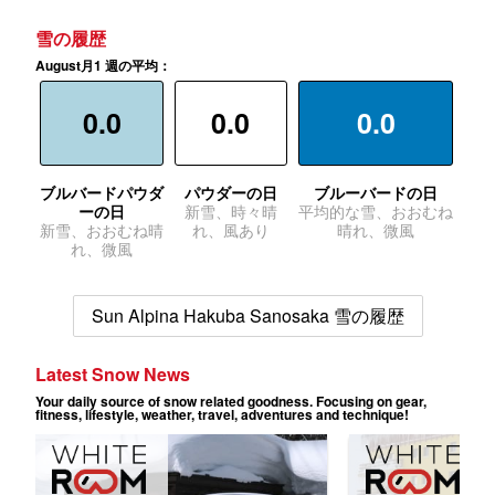
雪の履歴
August月1 週の平均：
0.0
0.0
0.0
ブルバードパウダ
パウダーの日
ブルーバードの日
ーの日
新雪、時々晴
平均的な雪、おおむね
新雪、おおむね晴
れ、風あり
晴れ、微風
れ、微風
Sun Alpina Hakuba Sanosaka 雪の履歴