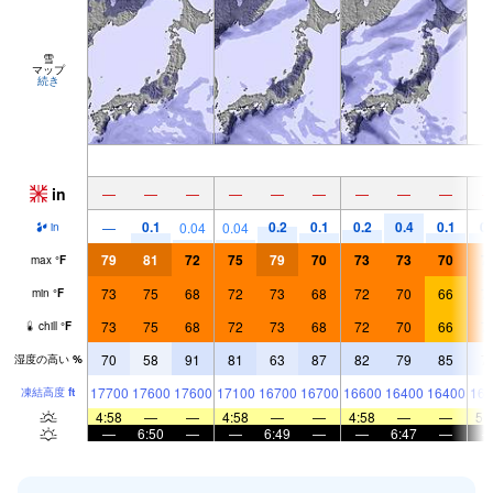
雪
マップ
続き
in
—
—
—
—
—
—
—
—
—
0.1
0.2
0.1
0.2
0.4
0.1
0.
—
0.04
0.04
in
79
81
72
75
79
70
73
73
70
7
max
°
F
73
75
68
72
73
68
72
70
66
7
min
°
F
73
75
68
72
73
68
72
70
66
7
chill
°
F
70
58
91
81
63
87
82
79
85
7
湿度の高い
%
17700
17600
17600
17100
16700
16700
16600
16400
16400
161
凍結高度
ft
4:58
—
—
4:58
—
—
4:58
—
—
5:
—
6:50
—
—
6:49
—
—
6:47
—