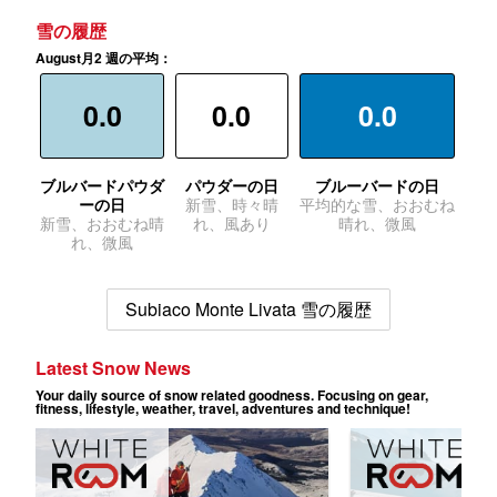
雪の履歴
August月2 週の平均：
0.0
0.0
0.0
ブルバードパウダ
パウダーの日
ブルーバードの日
ーの日
新雪、時々晴
平均的な雪、おおむね
新雪、おおむね晴
れ、風あり
晴れ、微風
れ、微風
Subiaco Monte Livata 雪の履歴