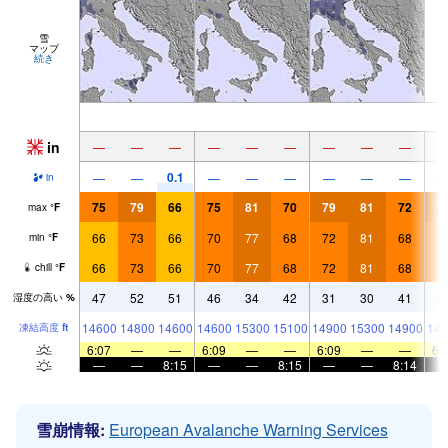
雪
マップ
続き
in
—
—
—
—
—
—
—
—
—
0.1
—
—
—
—
—
—
—
—
in
75
79
66
75
81
70
79
81
72
7
max
°
F
66
73
66
70
77
68
72
81
68
7
min
°
F
66
73
66
70
77
68
72
81
68
7
chill
°
F
47
52
51
46
34
42
31
30
41
3
湿度の高い
%
14600
14800
14600
14600
15300
15100
14900
15300
14900
146
凍結高度
ft
6:07
—
—
6:09
—
—
6:09
—
—
6:
—
—
8:15
—
—
8:15
—
—
8:14
雪崩情報:
European Avalanche Warning Services