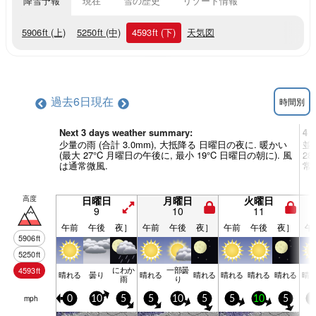
降雪予報
現在
雪の歴史
リゾート情報
5906
ft
(上)
5250
ft
(中)
4593
ft
(下)
天気図
過去6日
現在
時間別
Next 3 days weather summary:
4 
少量の雨 (合計 3.0mm), 大抵降る 日曜日の夜に. 暖かい
並雨
(最大 27°C 月曜日の午後に, 最小 19°C 日曜日の朝に). 風
2
は通常微風.
常
高度
日曜日
月曜日
火曜日
9
10
11
午前
午後
夜］
午前
午後
夜］
午前
午後
夜］
午
5906
ft
5250
ft
にわか
一部曇
4593
ft
晴れる
曇り
晴れる
晴れる
晴れる
晴れる
晴れる
晴
雨
り
mph
0
10
5
5
10
5
5
10
5
5